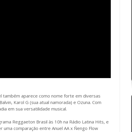
uel também aparece como nome forte em diversas
Balvin, Karol G (sua atual namorada) e Ozuna. Com
adia em sua versatilidade musical.
rama Reggaeton Brasil às 10h na Rádio Latina Hits, e
zer uma comparação entre Anuel AA x Ñengo Flow