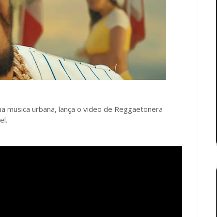
a musica urbana, lança o video de Reggaetonera
el.