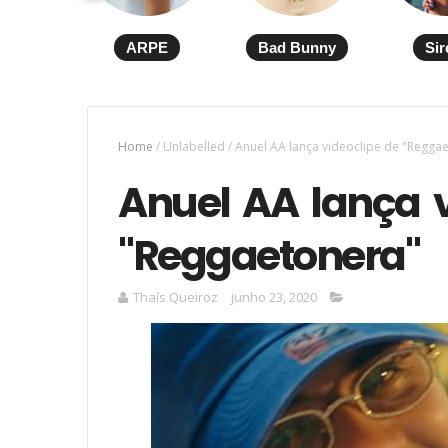
ARPE
Bad Bunny
Sir
Home
/
Unlabelled
/
Anuel AA lança videoclipe de "Regga
Anuel AA lança v
"Reggaetonera"
Thaís Queiroz
junho 23, 2020