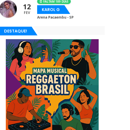
⏰ FALTAM 189 DIAS
12
KAROL G
FEV
Arena Pacaembu - SP
DESTAQUE!