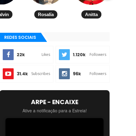
alvin
Rosalía
Anitta
REDES SOCIAIS
22k
1.120k
Likes
Followers
31.4k
96k
Subscribes
Followers
ARPE - ENCAIXE
Ative a notificação para a Estreia!