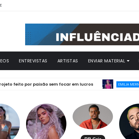
E
DEOS
ENTREVISTAS
ARTISTAS
ENVIAR MATERIAL
eito por paixão sem focar em lucros
Emi
EMILIA MERNES