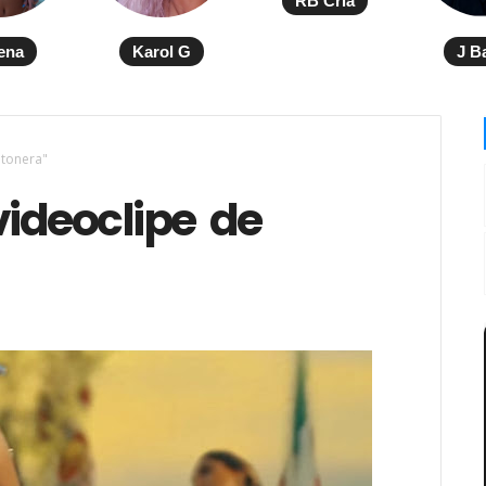
RB Cria
ena
Karol G
J B
etonera"
ideoclipe de