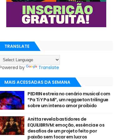
TRANSLATE
Powered by
Translate
MAIS ACESSADAS DA SEMANA
PEDRIN estreia no cenário musical com
“Pa Ti Y Pa Mí”, um reggaeton trilingue
sobre um intenso amor proibido
Anitta revela bastidores de
EQUILIBRIVM: emoção, essência e os
desafios de um projeto feito por
paixão sem focar em lucros