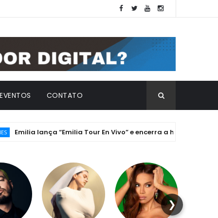
EVENTOS
CONTATO
lia lança “Emilia Tour En Vivo” e encerra a histórica Era ".mp3" 
❯