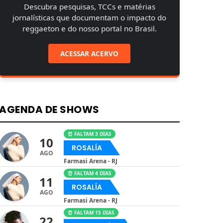
Descubra pesquisas, TCCs e matérias
jornalísticas que documentam o impacto do
reggaeton e do nosso portal no Brasil.
ACESSAR ACERVO
AGENDA DE SHOWS
⏰ FALTAM 3 DIAS
10
ROSALÍA
AGO
Farmasi Arena - RJ
⏰ FALTAM 4 DIAS
11
ROSALÍA
AGO
Farmasi Arena - RJ
⏰ FALTAM 15 DIAS
22