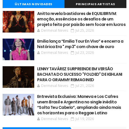
ÚLTIMAS NOVIDADES
PRINCIPAIS ARTISTAS
Anitta revela bastidores de EQUILIBRIVM:
emoção, essência e os desafios de um
projeto feito por paixão sem focar em lucros
Dermeval Neves
Jul 25, 2026
Emilia lança “Emilia Tour En Vivo” e encerra a
histórica Era ".mp3" com chave de ouro
Dermeval Neves
Jul 23, 2026
LENNY TAVÁREZ SURPREENDE EM VERSÃO
BACHATA DO SUCESSO "FOLDED" DE KEHLANI
PARA O GRAMMY REIMAGINED
Dermeval Neves
Jul 21, 2026
Entrevista Exclusiva: Maneva e Los Cafres
unem Brasil e Argentina no single inédito
“Solta Teu Cabelo”, ampliando ainda mais
os horizontes para o Reggae Latino
Dermeval Neves
Jul 19, 2026