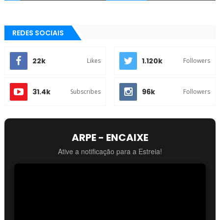
REDES SOCIAIS
22k
1.120k
Likes
Followers
31.4k
96k
Subscribes
Followers
ARPE - ENCAIXE
Ative a notificação para a Estreia!