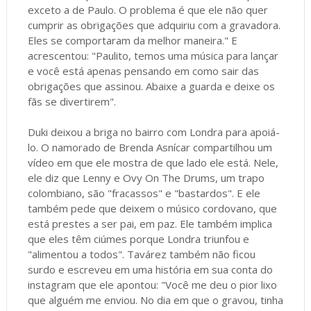
exceto a de Paulo. O problema é que ele não quer
cumprir as obrigações que adquiriu com a gravadora.
Eles se comportaram da melhor maneira." E
acrescentou: "Paulito, temos uma música para lançar
e você está apenas pensando em como sair das
obrigações que assinou. Abaixe a guarda e deixe os
fãs se divertirem".
Duki deixou a briga no bairro com Londra para apoiá-
lo. O namorado de Brenda Asnícar compartilhou um
vídeo em que ele mostra de que lado ele está. Nele,
ele diz que Lenny e Ovy On The Drums, um trapo
colombiano, são "fracassos" e "bastardos". E ele
também pede que deixem o músico cordovano, que
está prestes a ser pai, em paz. Ele também implica
que eles têm ciúmes porque Londra triunfou e
"alimentou a todos". Tavárez também não ficou
surdo e escreveu em uma história em sua conta do
instagram que ele apontou: "Você me deu o pior lixo
que alguém me enviou. No dia em que o gravou, tinha