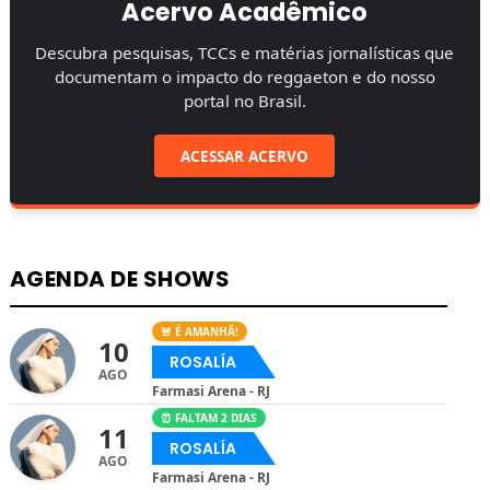
Acervo Acadêmico
Descubra pesquisas, TCCs e matérias jornalísticas que
documentam o impacto do reggaeton e do nosso
portal no Brasil.
ACESSAR ACERVO
AGENDA DE SHOWS
🚨 É AMANHÃ!
10
ROSALÍA
AGO
Farmasi Arena - RJ
⏰ FALTAM 2 DIAS
11
ROSALÍA
AGO
Farmasi Arena - RJ