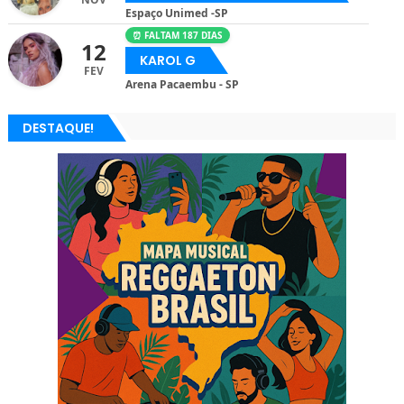
Espaço Unimed -SP
⏰ FALTAM 187 DIAS
12
KAROL G
FEV
Arena Pacaembu - SP
DESTAQUE!