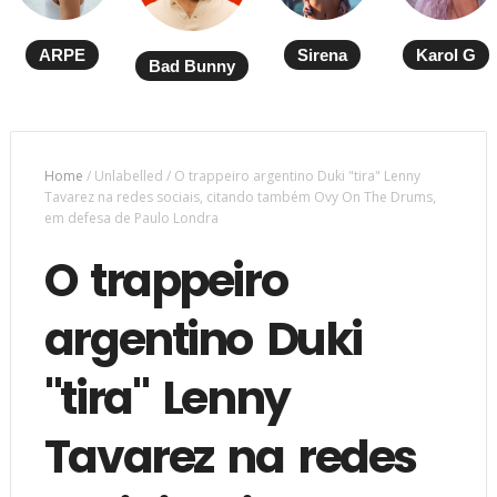
ARPE
Sirena
Karol G
Bad Bunny
Home
/
Unlabelled
/
O trappeiro argentino Duki "tira" Lenny
Tavarez na redes sociais, citando também Ovy On The Drums,
em defesa de Paulo Londra
O trappeiro
argentino Duki
"tira" Lenny
Tavarez na redes