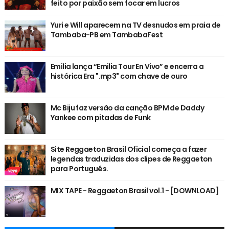
feito por paixão sem focar em lucros
Yuri e Will aparecem na TV desnudos em praia de
Tambaba-PB em TambabaFest
Emilia lança “Emilia Tour En Vivo” e encerra a
histórica Era ".mp3" com chave de ouro
Mc Biju faz versão da canção BPM de Daddy
Yankee com pitadas de Funk
Site Reggaeton Brasil Oficial começa a fazer
legendas traduzidas dos clipes de Reggaeton
para Português.
MIX TAPE - Reggaeton Brasil vol.1 - [DOWNLOAD]