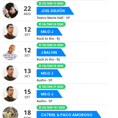
⏰ FALTAM 13 DIAS
22
JOEL DELEÓN
AGO
Teatro Marte Hall - SP
⏰ FALTAM 34 DIAS
12
MILO J
SET
Rock In Rio - RJ
⏰ FALTAM 34 DIAS
12
J BALVIN
SET
Rock In Rio - RJ
⏰ FALTAM 35 DIAS
13
MILO J
SET
Audio - SP
⏰ FALTAM 37 DIAS
15
MILO J
SET
Audio - SP
⏰ FALTAM 101 DIAS
18
CA7RIEL & PACO AMOROSO
NOV