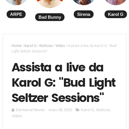
ARPE
Sirena
Karol G
Bad Bunny
Home
/
Karol G
/
Notícias
/
Vídeo
/
Assista a live da Karol G: "Bud
Light Seltzer Sessions"
Assista a live da
Karol G: "Bud Light
Seltzer Sessions"
Dermeval Neves
maio 08, 2020
Karol G
,
Notícias
,
Vídeo