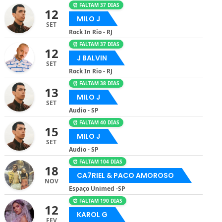
⏰ FALTAM 37 DIAS
12
MILO J
SET
Rock In Rio - RJ
⏰ FALTAM 37 DIAS
12
J BALVIN
SET
Rock In Rio - RJ
⏰ FALTAM 38 DIAS
13
MILO J
SET
Audio - SP
⏰ FALTAM 40 DIAS
15
MILO J
SET
Audio - SP
⏰ FALTAM 104 DIAS
18
CA7RIEL & PACO AMOROSO
NOV
Espaço Unimed -SP
⏰ FALTAM 190 DIAS
12
KAROL G
FEV