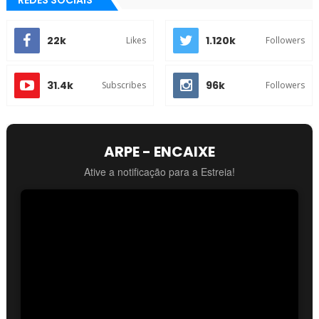
22k
1.120k
Likes
Followers
31.4k
96k
Subscribes
Followers
ARPE - ENCAIXE
Ative a notificação para a Estreia!