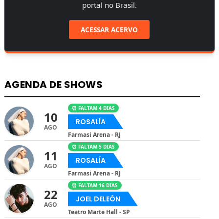
portal no Brasil.
ACESSAR ACERVO
AGENDA DE SHOWS
⏰ FALTAM 4 DIAS
10
ROSALÍA
AGO
Farmasi Arena - RJ
⏰ FALTAM 5 DIAS
11
ROSALÍA
AGO
Farmasi Arena - RJ
⏰ FALTAM 16 DIAS
22
JOEL DELEÓN
AGO
Teatro Marte Hall - SP