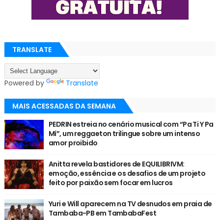
TRANSLATE
Powered by
Translate
MAIS ACESSADAS DA SEMANA
PEDRIN estreia no cenário musical com “Pa Ti Y Pa
Mí”, um reggaeton trilingue sobre um intenso
amor proibido
Anitta revela bastidores de EQUILIBRIVM:
emoção, essência e os desafios de um projeto
feito por paixão sem focar em lucros
Yuri e Will aparecem na TV desnudos em praia de
Tambaba-PB em TambabaFest