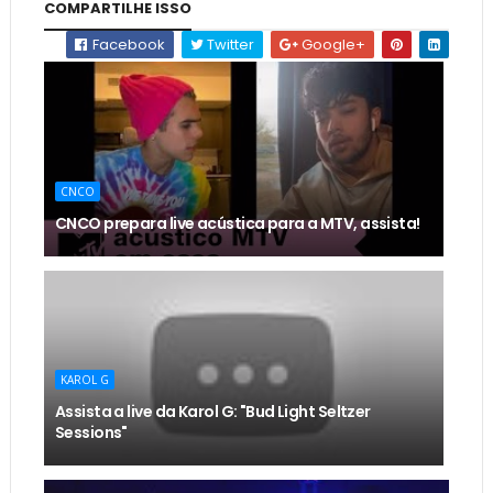
COMPARTILHE ISSO
Facebook
Twitter
Google+
CNCO
CNCO prepara live acústica para a MTV, assista!
KAROL G
Assista a live da Karol G: "Bud Light Seltzer
Sessions"