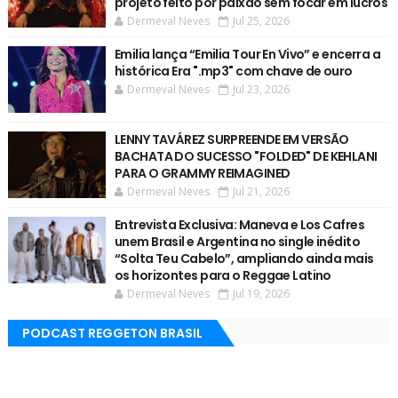
projeto feito por paixão sem focar em lucros
Dermeval Neves
Jul 25, 2026
Emilia lança “Emilia Tour En Vivo” e encerra a
histórica Era ".mp3" com chave de ouro
Dermeval Neves
Jul 23, 2026
LENNY TAVÁREZ SURPREENDE EM VERSÃO
BACHATA DO SUCESSO "FOLDED" DE KEHLANI
PARA O GRAMMY REIMAGINED
Dermeval Neves
Jul 21, 2026
Entrevista Exclusiva: Maneva e Los Cafres
unem Brasil e Argentina no single inédito
“Solta Teu Cabelo”, ampliando ainda mais
os horizontes para o Reggae Latino
Dermeval Neves
Jul 19, 2026
PODCAST REGGETON BRASIL