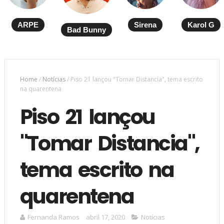
ARPE
Sirena
Karol G
Bad Bunny
Home
/
Notícias
/
Piso 21 lançou "Tomar Distancia", tema escrito
na quarentena
Piso 21 lançou
"Tomar Distancia",
tema escrito na
quarentena
Fernanda Ramos
abril 17, 2020
Notícias