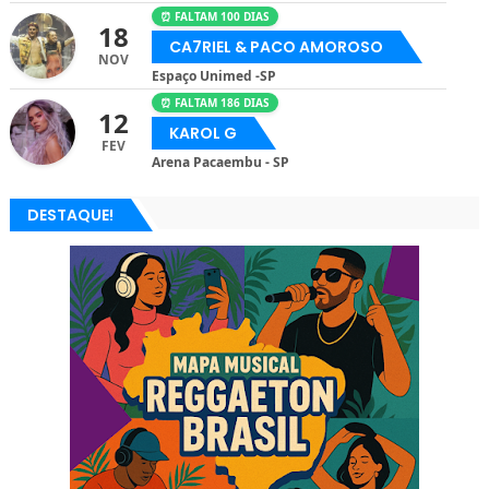
⏰ FALTAM 100 DIAS
18
CA7RIEL & PACO AMOROSO
NOV
Espaço Unimed -SP
⏰ FALTAM 186 DIAS
12
KAROL G
FEV
Arena Pacaembu - SP
DESTAQUE!