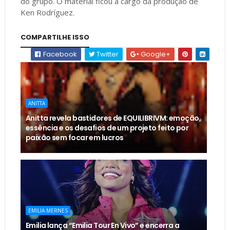
do grupo. O material ficou a cargo da produção de
Ken Rodríguez.
COMPARTILHE ISSO
Facebook
Twitter
Google+
ANITTA
Anitta revela bastidores de EQUILIBRIVM: emoção,
essência e os desafios de um projeto feito por
paixão sem focar em lucros
EMILIA MERNES
Emilia lança “Emilia Tour En Vivo” e encerra a