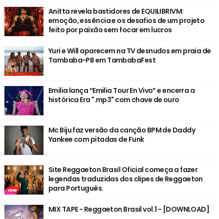
Anitta revela bastidores de EQUILIBRIVM:
emoção, essência e os desafios de um projeto
feito por paixão sem focar em lucros
Yuri e Will aparecem na TV desnudos em praia de
Tambaba-PB em TambabaFest
Emilia lança “Emilia Tour En Vivo” e encerra a
histórica Era ".mp3" com chave de ouro
Mc Biju faz versão da canção BPM de Daddy
Yankee com pitadas de Funk
Site Reggaeton Brasil Oficial começa a fazer
legendas traduzidas dos clipes de Reggaeton
para Português.
MIX TAPE - Reggaeton Brasil vol.1 - [DOWNLOAD]