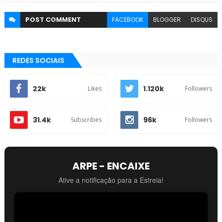
POST
COMMENT
FACEBOOK
BLOGGER
DISQUS
REDES SOCIAIS
22k
1.120k
Likes
Followers
31.4k
96k
Subscribes
Followers
ARPE - ENCAIXE
Ative a notificação para a Estreia!