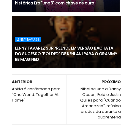
histórica Era ".mp3" com chave de ouro
LENNY TAVÁREZ
LENNY TAVÁREZ SURPREENDE EM VERSÃO BACHATA
DO SUCESSO "FOLDED" DE KEHLANI PARA O GRAMMY
REIMAGINED
ANTERIOR
PRÓXIMO
Anitta é confirmada para
Nibal se une a Danny
"One World: Together At
Ocean, Feid e Justin
Home"
Quiles para "Cuando
Amanezca", música
produzida durante a
quarentena