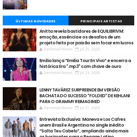
ÚLTIMAS NOVIDADES
PRINCIPAIS ARTISTAS
Anitta revela bastidores de EQUILIBRIVM:
emoção, essência e os desafios de um
projeto feito por paixão sem focar em lucros
Dermeval Neves
Jul 25, 2026
Emilia lança “Emilia Tour En Vivo” e encerra a
histórica Era ".mp3" com chave de ouro
Dermeval Neves
Jul 23, 2026
LENNY TAVÁREZ SURPREENDE EM VERSÃO
BACHATA DO SUCESSO "FOLDED" DE KEHLANI
PARA O GRAMMY REIMAGINED
Dermeval Neves
Jul 21, 2026
Entrevista Exclusiva: Maneva e Los Cafres
unem Brasil e Argentina no single inédito
“Solta Teu Cabelo”, ampliando ainda mais
os horizontes para o Reggae Latino