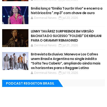
Emilia lança “Emilia Tour En Vivo” e encerra a
histórica Era ".mp3" com chave de ouro
Dermeval Neves
Jul 23, 2026
LENNY TAVÁREZ SURPREENDE EM VERSÃO
BACHATA DO SUCESSO "FOLDED" DE KEHLANI
PARA O GRAMMY REIMAGINED
Dermeval Neves
Jul 21, 2026
Entrevista Exclusiva: Maneva e Los Cafres
unem Brasil e Argentina no single inédito
“Solta Teu Cabelo”, ampliando ainda mais
os horizontes para o Reggae Latino
Dermeval Neves
Jul 19, 2026
PODCAST REGGETON BRASIL