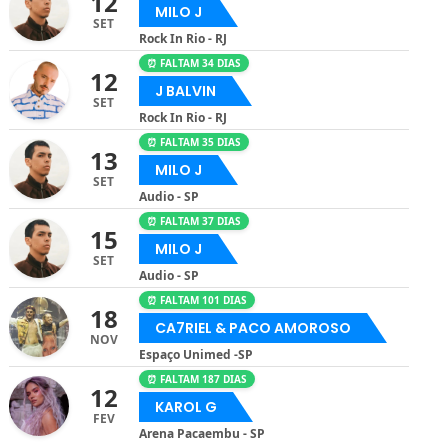
12
MILO J
SET
Rock In Rio - RJ
⏰ FALTAM 34 DIAS
12
J BALVIN
SET
Rock In Rio - RJ
⏰ FALTAM 35 DIAS
13
MILO J
SET
Audio - SP
⏰ FALTAM 37 DIAS
15
MILO J
SET
Audio - SP
⏰ FALTAM 101 DIAS
18
CA7RIEL & PACO AMOROSO
NOV
Espaço Unimed -SP
⏰ FALTAM 187 DIAS
12
KAROL G
FEV
Arena Pacaembu - SP