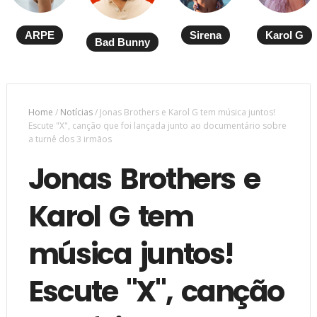
ARPE
Sirena
Karol G
Bad Bunny
Home
/
Notícias
/
Jonas Brothers e Karol G tem música juntos!
Escute "X", canção que foi lançada junto ao documentário sobre
a turnê dos 3 irmãos
Jonas Brothers e
Karol G tem
música juntos!
Escute "X", canção