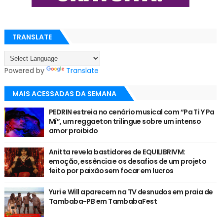
TRANSLATE
Powered by
Translate
MAIS ACESSADAS DA SEMANA
PEDRIN estreia no cenário musical com “Pa Ti Y Pa
Mí”, um reggaeton trilingue sobre um intenso
amor proibido
Anitta revela bastidores de EQUILIBRIVM:
emoção, essência e os desafios de um projeto
feito por paixão sem focar em lucros
Yuri e Will aparecem na TV desnudos em praia de
Tambaba-PB em TambabaFest