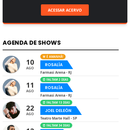
ACESSAR ACERVO
AGENDA DE SHOWS
🚨 É AMANHÃ!
10
ROSALÍA
AGO
Farmasi Arena - RJ
⏰ FALTAM 2 DIAS
11
ROSALÍA
AGO
Farmasi Arena - RJ
⏰ FALTAM 13 DIAS
22
JOEL DELEÓN
AGO
Teatro Marte Hall - SP
⏰ FALTAM 34 DIAS