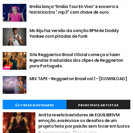
Emilia lança “Emilia Tour En Vivo” e encerra a
histórica Era ".mp3" com chave de ouro
Mc Biju faz versão da canção BPM de Daddy
Yankee com pitadas de Funk
Site Reggaeton Brasil Oficial começa a fazer
legendas traduzidas dos clipes de Reggaeton
para Português.
MIX TAPE - Reggaeton Brasil vol.1 - [DOWNLOAD]
ÚLTIMAS NOVIDADES
PRINCIPAIS ARTISTAS
Anitta revela bastidores de EQUILIBRIVM:
emoção, essência e os desafios de um
projeto feito por paixão sem focar em lucros
Dermeval Neves
Jul 25, 2026