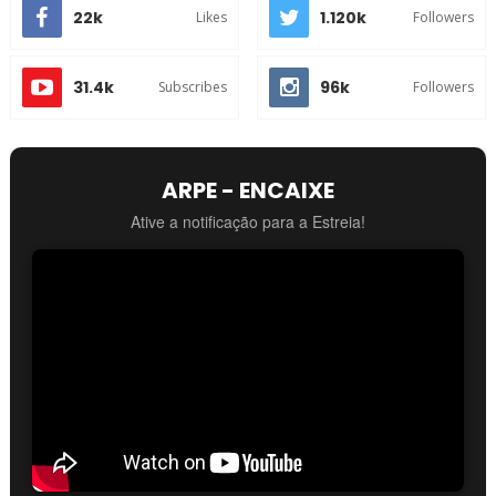
22k
1.120k
Likes
Followers
31.4k
96k
Subscribes
Followers
ARPE - ENCAIXE
Ative a notificação para a Estreia!