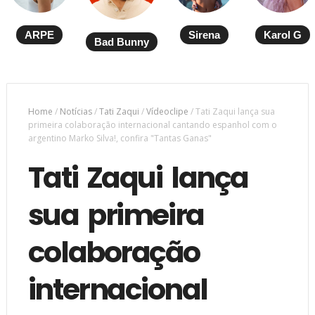
ARPE
Sirena
Karol G
Bad Bunny
Home
/
Notícias
/
Tati Zaqui
/
Vídeoclipe
/
Tati Zaqui lança sua
primeira colaboração internacional cantando espanhol com o
argentino Marko Silva!, confira "Tantas Ganas"
Tati Zaqui lança
sua primeira
colaboração
internacional