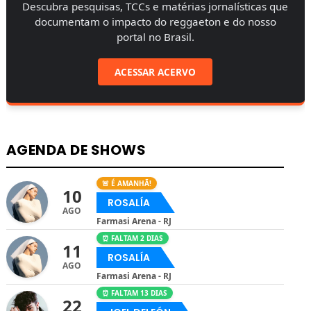
Descubra pesquisas, TCCs e matérias jornalísticas que
documentam o impacto do reggaeton e do nosso
portal no Brasil.
ACESSAR ACERVO
AGENDA DE SHOWS
🚨 É AMANHÃ!
10
ROSALÍA
AGO
Farmasi Arena - RJ
⏰ FALTAM 2 DIAS
11
ROSALÍA
AGO
Farmasi Arena - RJ
⏰ FALTAM 13 DIAS
22