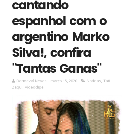
cantando
espanhol com o
argentino Marko
Silva!, confira
"Tantas Ganas"
Dermeval Neves
março 15, 2020
Notícias
,
Tati
Zaqui
,
Vídeoclipe