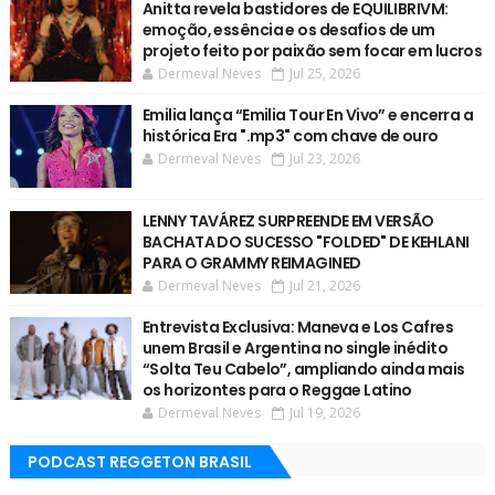
Anitta revela bastidores de EQUILIBRIVM:
emoção, essência e os desafios de um
projeto feito por paixão sem focar em lucros
Dermeval Neves
Jul 25, 2026
Emilia lança “Emilia Tour En Vivo” e encerra a
histórica Era ".mp3" com chave de ouro
Dermeval Neves
Jul 23, 2026
LENNY TAVÁREZ SURPREENDE EM VERSÃO
BACHATA DO SUCESSO "FOLDED" DE KEHLANI
PARA O GRAMMY REIMAGINED
Dermeval Neves
Jul 21, 2026
Entrevista Exclusiva: Maneva e Los Cafres
unem Brasil e Argentina no single inédito
“Solta Teu Cabelo”, ampliando ainda mais
os horizontes para o Reggae Latino
Dermeval Neves
Jul 19, 2026
PODCAST REGGETON BRASIL