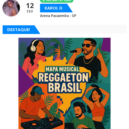
⏰ FALTAM 187 DIAS
12
KAROL G
FEV
Arena Pacaembu - SP
DESTAQUE!