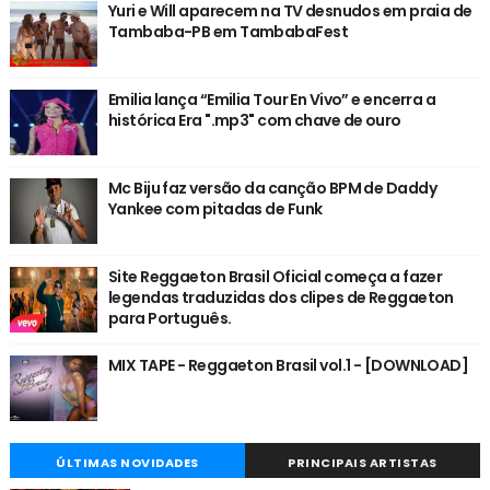
Yuri e Will aparecem na TV desnudos em praia de
Tambaba-PB em TambabaFest
Emilia lança “Emilia Tour En Vivo” e encerra a
histórica Era ".mp3" com chave de ouro
Mc Biju faz versão da canção BPM de Daddy
Yankee com pitadas de Funk
Site Reggaeton Brasil Oficial começa a fazer
legendas traduzidas dos clipes de Reggaeton
para Português.
MIX TAPE - Reggaeton Brasil vol.1 - [DOWNLOAD]
ÚLTIMAS NOVIDADES
PRINCIPAIS ARTISTAS