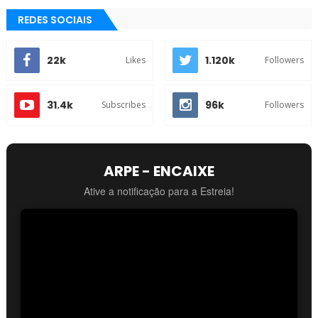
REDES SOCIAIS
22k
1.120k
Likes
Followers
31.4k
96k
Subscribes
Followers
ARPE - ENCAIXE
Ative a notificação para a Estreia!