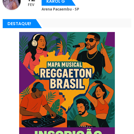
KAROL G
FEV
Arena Pacaembu - SP
DESTAQUE!