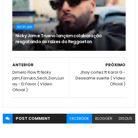
NICKY JAM
Nicky Jam e Trueno lançam colaboração
resgatando as raízes do Reggaeton
ANTERIOR
PRÓXIMO
Dimelo Flow ft Nicky
Jhay cortez ft Karol G -
jam,Farruko,Sech,Zion,Lun
Deseame suerte ( Vídeo
ay - El Favor ( Vídeo
Oficial )
Oficial )
POST
COMMENT
FACEBOOK
BLOGGER
DISQUS