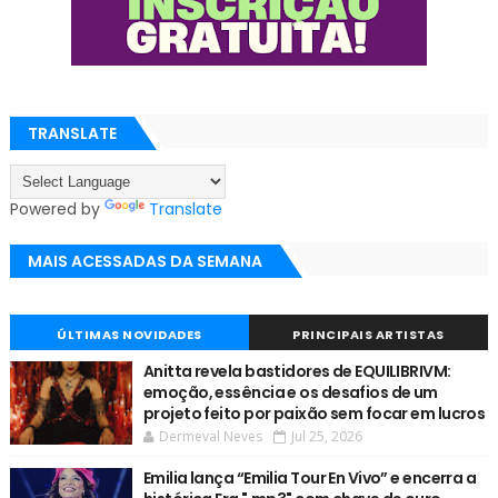
TRANSLATE
Powered by
Translate
MAIS ACESSADAS DA SEMANA
ÚLTIMAS NOVIDADES
PRINCIPAIS ARTISTAS
Anitta revela bastidores de EQUILIBRIVM:
emoção, essência e os desafios de um
projeto feito por paixão sem focar em lucros
Dermeval Neves
Jul 25, 2026
Emilia lança “Emilia Tour En Vivo” e encerra a