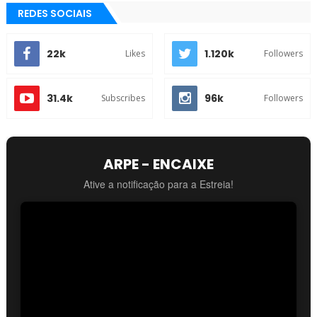
REDES SOCIAIS
22k
1.120k
Likes
Followers
31.4k
96k
Subscribes
Followers
ARPE - ENCAIXE
Ative a notificação para a Estreia!