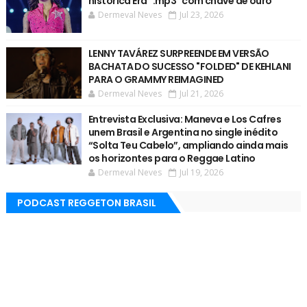
histórica Era ".mp3" com chave de ouro
Dermeval Neves
Jul 23, 2026
LENNY TAVÁREZ SURPREENDE EM VERSÃO
BACHATA DO SUCESSO "FOLDED" DE KEHLANI
PARA O GRAMMY REIMAGINED
Dermeval Neves
Jul 21, 2026
Entrevista Exclusiva: Maneva e Los Cafres
unem Brasil e Argentina no single inédito
“Solta Teu Cabelo”, ampliando ainda mais
os horizontes para o Reggae Latino
Dermeval Neves
Jul 19, 2026
PODCAST REGGETON BRASIL