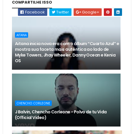
COMPARTILHE ISSO
Facebook
Twitter
Google+
AITANA
Aitana inicia nova era com o álbum “Cuarto Azul” e
mostra sua faceta mais autêntica ao lado de
Myke Towers, Jhay Wheeler, Danny Ocean e Kenia
OS
CHENCHO CORLEONE
J Balvin, Chencho Corleone - Polvo de tu Vida
(Official Video)