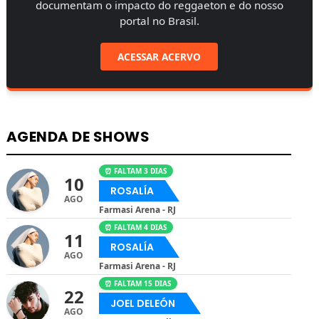
documentam o impacto do reggaeton e do nosso
portal no Brasil.
ACESSAR ACERVO
AGENDA DE SHOWS
⏰ FALTAM 3 DIAS
10
ROSALÍA
AGO
Farmasi Arena - RJ
⏰ FALTAM 4 DIAS
11
ROSALÍA
AGO
Farmasi Arena - RJ
⏰ FALTAM 15 DIAS
22
JOEL DELEÓN
AGO