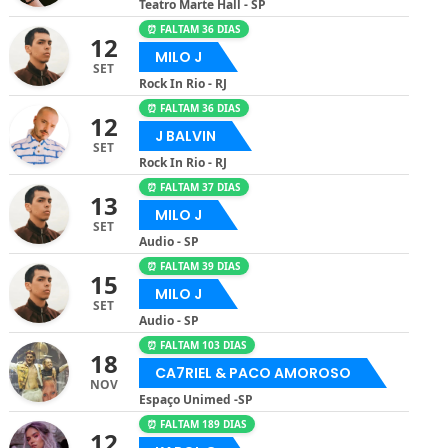
Teatro Marte Hall - SP
⏰ FALTAM 36 DIAS
12
MILO J
SET
Rock In Rio - RJ
⏰ FALTAM 36 DIAS
12
J BALVIN
SET
Rock In Rio - RJ
⏰ FALTAM 37 DIAS
13
MILO J
SET
Audio - SP
⏰ FALTAM 39 DIAS
15
MILO J
SET
Audio - SP
⏰ FALTAM 103 DIAS
18
CA7RIEL & PACO AMOROSO
NOV
Espaço Unimed -SP
⏰ FALTAM 189 DIAS
12