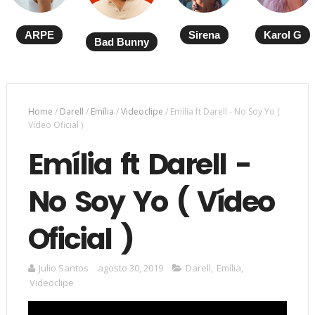
ARPE
Sirena
Karol G
Bad Bunny
Home
/
Darell
/
Emília
/
Videoclipe
/
Emília ft Darell - No Soy Yo (
Vídeo Oficial )
Emília ft Darell -
No Soy Yo ( Vídeo
Oficial )
Julio Santos
agosto 30, 2019
Darell
,
Emília
,
Videoclipe