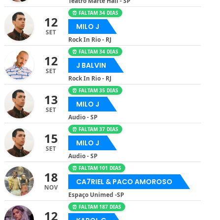
Teatro Marte Hall - SP
⏰ FALTAM 34 DIAS
12
MILO J
SET
Rock In Rio - RJ
⏰ FALTAM 34 DIAS
12
J BALVIN
SET
Rock In Rio - RJ
⏰ FALTAM 35 DIAS
13
MILO J
SET
Audio - SP
⏰ FALTAM 37 DIAS
15
MILO J
SET
Audio - SP
⏰ FALTAM 101 DIAS
18
CA7RIEL & PACO AMOROSO
NOV
Espaço Unimed -SP
⏰ FALTAM 187 DIAS
12