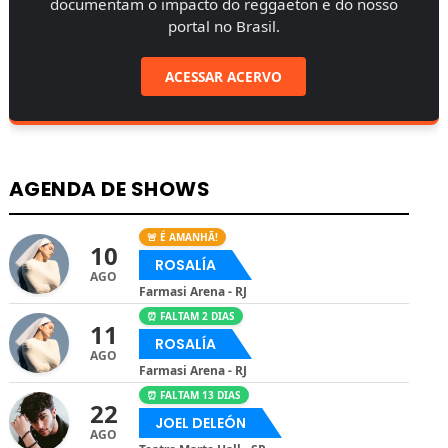
documentam o impacto do reggaeton e do nosso
portal no Brasil.
ACESSAR ACERVO
AGENDA DE SHOWS
🚨 É AMANHÃ!
10
ROSALÍA
AGO
Farmasi Arena - RJ
⏰ FALTAM 2 DIAS
11
ROSALÍA
AGO
Farmasi Arena - RJ
⏰ FALTAM 13 DIAS
22
JOEL DELEÓN
AGO