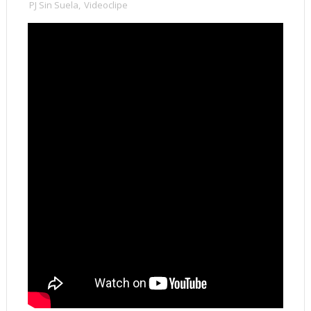
PJ Sin Suela
,
Videoclipe