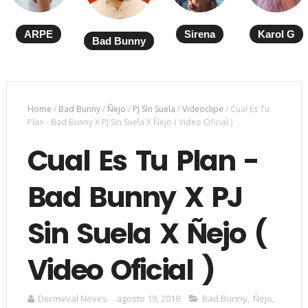
ARPE
Sirena
Karol G
Bad Bunny
Home
/
Bad Bunny
/
Ñejo
/
PJ Sin Suela
/
Videoclipe
/
Cual Es Tu
Plan - Bad Bunny X PJ Sin Suela X Ñejo ( Video Oficial )
Cual Es Tu Plan -
Bad Bunny X PJ
Sin Suela X Ñejo (
Video Oficial )
Dermeval Neves
agosto 19, 2018
Bad Bunny
,
Ñejo
,