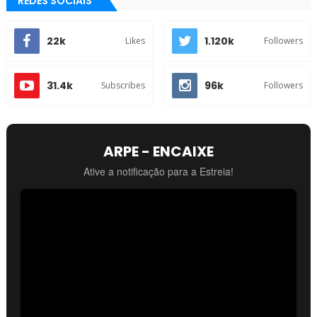
REDES SOCIAIS
22k
1.120k
Likes
Followers
31.4k
96k
Subscribes
Followers
ARPE - ENCAIXE
Ative a notificação para a Estreia!