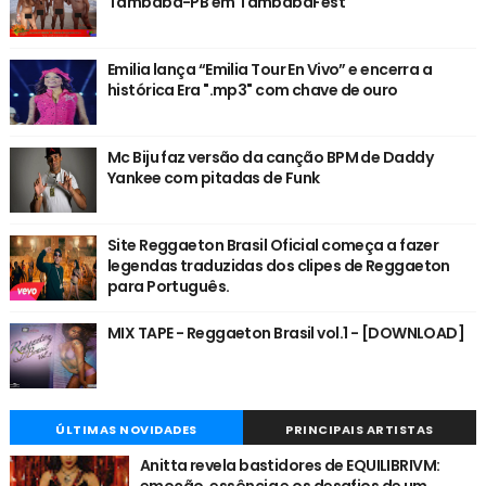
Tambaba-PB em TambabaFest
Emilia lança “Emilia Tour En Vivo” e encerra a
histórica Era ".mp3" com chave de ouro
Mc Biju faz versão da canção BPM de Daddy
Yankee com pitadas de Funk
Site Reggaeton Brasil Oficial começa a fazer
legendas traduzidas dos clipes de Reggaeton
para Português.
MIX TAPE - Reggaeton Brasil vol.1 - [DOWNLOAD]
ÚLTIMAS NOVIDADES
PRINCIPAIS ARTISTAS
Anitta revela bastidores de EQUILIBRIVM:
emoção, essência e os desafios de um