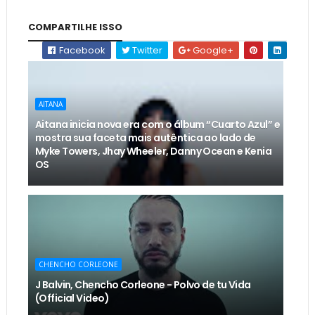
COMPARTILHE ISSO
Facebook
Twitter
Google+
AITANA
Aitana inicia nova era com o álbum “Cuarto Azul” e
mostra sua faceta mais autêntica ao lado de
Myke Towers, Jhay Wheeler, Danny Ocean e Kenia
OS
CHENCHO CORLEONE
J Balvin, Chencho Corleone - Polvo de tu Vida
(Official Video)