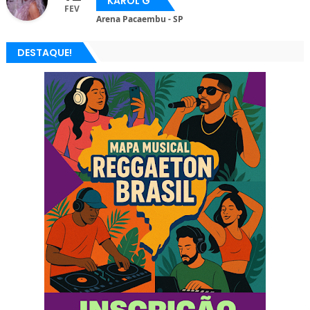
KAROL G
FEV
Arena Pacaembu - SP
DESTAQUE!