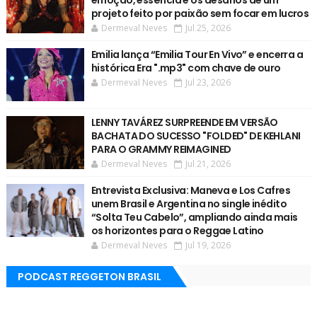
projeto feito por paixão sem focar em lucros
Dermeval Neves
Jul 25, 2026
Emilia lança “Emilia Tour En Vivo” e encerra a
histórica Era ".mp3" com chave de ouro
Dermeval Neves
Jul 23, 2026
LENNY TAVÁREZ SURPREENDE EM VERSÃO
BACHATA DO SUCESSO "FOLDED" DE KEHLANI
PARA O GRAMMY REIMAGINED
Dermeval Neves
Jul 21, 2026
Entrevista Exclusiva: Maneva e Los Cafres
unem Brasil e Argentina no single inédito
“Solta Teu Cabelo”, ampliando ainda mais
os horizontes para o Reggae Latino
Dermeval Neves
Jul 19, 2026
PODCAST REGGETON BRASIL