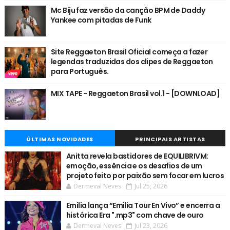
Mc Biju faz versão da canção BPM de Daddy
Yankee com pitadas de Funk
Site Reggaeton Brasil Oficial começa a fazer
legendas traduzidas dos clipes de Reggaeton
para Português.
MIX TAPE - Reggaeton Brasil vol.1 - [DOWNLOAD]
ÚLTIMAS NOVIDADES
PRINCIPAIS ARTISTAS
Anitta revela bastidores de EQUILIBRIVM:
emoção, essência e os desafios de um
projeto feito por paixão sem focar em lucros
Dermeval Neves
Jul 25, 2026
Emilia lança “Emilia Tour En Vivo” e encerra a
histórica Era ".mp3" com chave de ouro
Dermeval Neves
Jul 23, 2026