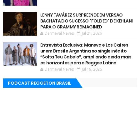
LENNY TAVÁREZ SURPREENDE EM VERSÃO
BACHATA DO SUCESSO "FOLDED" DE KEHLANI
PARA O GRAMMY REIMAGINED
Dermeval Neves
Jul 21, 2026
Entrevista Exclusiva: Maneva e Los Cafres
unem Brasil e Argentina no single inédito
“Solta Teu Cabelo”, ampliando ainda mais
os horizontes para o Reggae Latino
Dermeval Neves
Jul 19, 2026
PODCAST REGGETON BRASIL