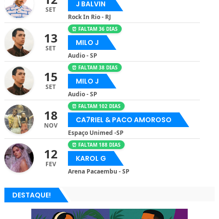
J BALVIN
SET
Rock In Rio - RJ
⏰ FALTAM 36 DIAS
13
MILO J
SET
Audio - SP
⏰ FALTAM 38 DIAS
15
MILO J
SET
Audio - SP
⏰ FALTAM 102 DIAS
18
CA7RIEL & PACO AMOROSO
NOV
Espaço Unimed -SP
⏰ FALTAM 188 DIAS
12
KAROL G
FEV
Arena Pacaembu - SP
DESTAQUE!