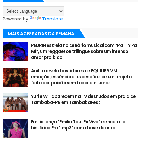
Powered by
Translate
MAIS ACESSADAS DA SEMANA
PEDRIN estreia no cenário musical com “Pa Ti Y Pa
Mí”, um reggaeton trilingue sobre um intenso
amor proibido
Anitta revela bastidores de EQUILIBRIVM:
emoção, essência e os desafios de um projeto
feito por paixão sem focar em lucros
Yuri e Will aparecem na TV desnudos em praia de
Tambaba-PB em TambabaFest
Emilia lança “Emilia Tour En Vivo” e encerra a
histórica Era ".mp3" com chave de ouro