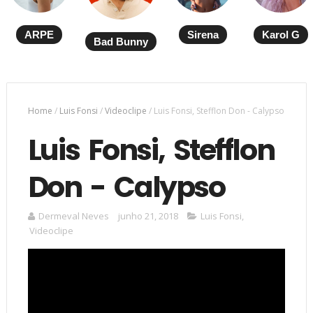
ARPE
Sirena
Karol G
Bad Bunny
Home
/
Luis Fonsi
/
Videoclipe
/
Luis Fonsi, Stefflon Don - Calypso
Luis Fonsi, Stefflon
Don - Calypso
Dermeval Neves
junho 21, 2018
Luis Fonsi
,
Videoclipe