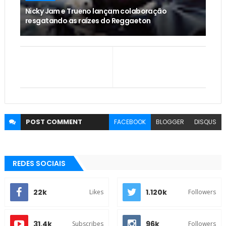
Nicky Jam e Trueno lançam colaboração
resgatando as raízes do Reggaeton
POST
COMMENT
FACEBOOK
BLOGGER
DISQUS
REDES SOCIAIS
22k
1.120k
Likes
Followers
31.4k
96k
Subscribes
Followers