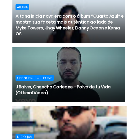
AITANA
Aitana inicia nova era com o álbum “Cuarto Azul” e
mostra sua faceta mais autêntica ao lado de
Myke Towers, Jhay Wheeler, Danny Ocean e Kenia
OS
CHENCHO CORLEONE
J Balvin, Chencho Corleone - Polvo de tu Vida
(Official Video)
NICKY JAM