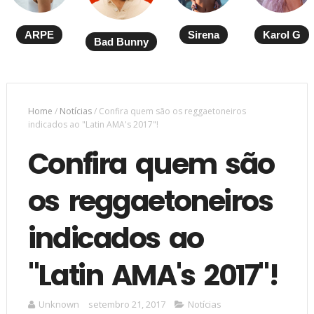
ARPE
Sirena
Karol G
Bad Bunny
Home
/
Notícias
/
Confira quem são os reggaetoneiros
indicados ao "Latin AMA's 2017"!
Confira quem são
os reggaetoneiros
indicados ao
"Latin AMA's 2017"!
Unknown
setembro 21, 2017
Notícias