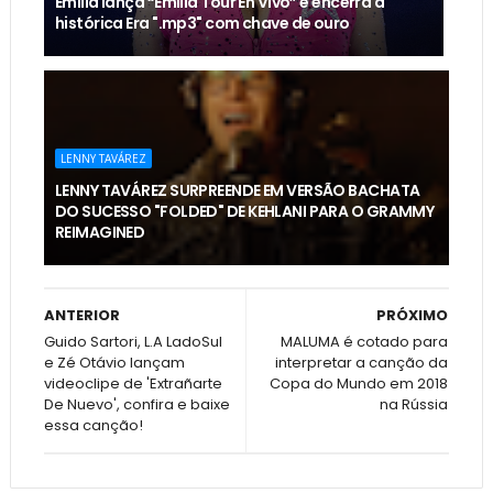
Emilia lança “Emilia Tour En Vivo” e encerra a
histórica Era ".mp3" com chave de ouro
LENNY TAVÁREZ
LENNY TAVÁREZ SURPREENDE EM VERSÃO BACHATA
DO SUCESSO "FOLDED" DE KEHLANI PARA O GRAMMY
REIMAGINED
ANTERIOR
PRÓXIMO
Guido Sartori, L.A LadoSul
MALUMA é cotado para
e Zé Otávio lançam
interpretar a canção da
videoclipe de 'Extrañarte
Copa do Mundo em 2018
De Nuevo', confira e baixe
na Rússia
essa canção!