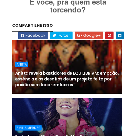
E você, pra quem está
torcendo?
COMPARTILHE ISSO
Facebook
Twitter
Google+
ANITTA
Anitta revela bastidores de EQUILIBRIVM: emoção,
essência e os desafios de um projeto feito por
paixão sem focar em lucros
EMILIA MERNES