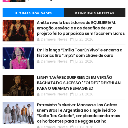
ÚLTIMAS NOVIDADES
PRINCIPAIS ARTISTAS
Anitta revela bastidores de EQUILIBRIVM:
emoção, essência e os desafios de um
projeto feito por paixão sem focar em lucros
Dermeval Neves
Jul 25, 2026
Emilia lança “Emilia Tour En Vivo” e encerra a
histórica Era ".mp3" com chave de ouro
Dermeval Neves
Jul 23, 2026
LENNY TAVÁREZ SURPREENDE EM VERSÃO
BACHATA DO SUCESSO "FOLDED" DE KEHLANI
PARA O GRAMMY REIMAGINED
Dermeval Neves
Jul 21, 2026
Entrevista Exclusiva: Maneva e Los Cafres
unem Brasil e Argentina no single inédito
“Solta Teu Cabelo”, ampliando ainda mais
os horizontes para o Reggae Latino
Dermeval Neves
Jul 19, 2026