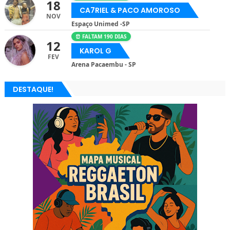
18
CA7RIEL & PACO AMOROSO
NOV
Espaço Unimed -SP
⏰ FALTAM 190 DIAS
12
KAROL G
FEV
Arena Pacaembu - SP
DESTAQUE!