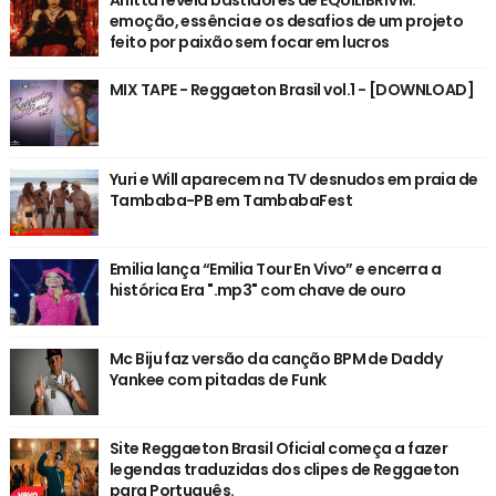
emoção, essência e os desafios de um projeto
feito por paixão sem focar em lucros
MIX TAPE - Reggaeton Brasil vol.1 - [DOWNLOAD]
Yuri e Will aparecem na TV desnudos em praia de
Tambaba-PB em TambabaFest
Emilia lança “Emilia Tour En Vivo” e encerra a
histórica Era ".mp3" com chave de ouro
Mc Biju faz versão da canção BPM de Daddy
Yankee com pitadas de Funk
Site Reggaeton Brasil Oficial começa a fazer
legendas traduzidas dos clipes de Reggaeton
para Português.