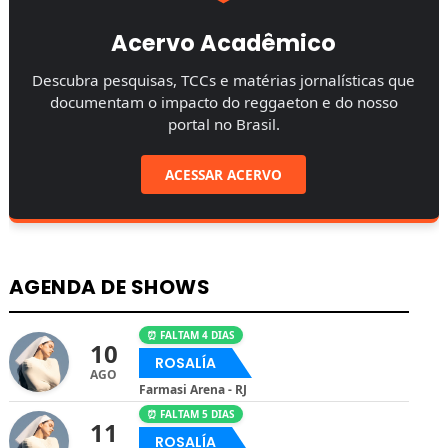
Acervo Acadêmico
Descubra pesquisas, TCCs e matérias jornalísticas que
documentam o impacto do reggaeton e do nosso
portal no Brasil.
ACESSAR ACERVO
AGENDA DE SHOWS
⏰ FALTAM 4 DIAS
10
ROSALÍA
AGO
Farmasi Arena - RJ
⏰ FALTAM 5 DIAS
11
ROSALÍA