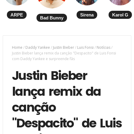
ARPE
Sirena
Karol G
Bad Bunny
Home
/
Daddy Yankee
/
Justin Bieber
/
Luis Fonsi
/
Notícias
/
Justin Bieber lança remix da canção "Despacito" de Luis Fonsi
com Daddy Yankee e surpreende fãs
Justin Bieber
lança remix da
canção
"Despacito" de Luis