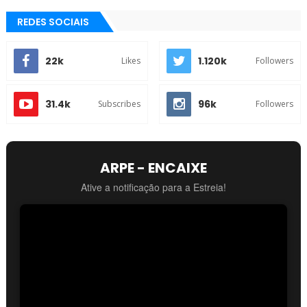
REDES SOCIAIS
22k
1.120k
Likes
Followers
31.4k
96k
Subscribes
Followers
ARPE - ENCAIXE
Ative a notificação para a Estreia!