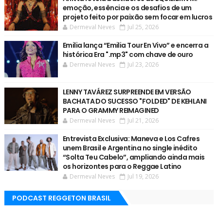
emoção, essência e os desafios de um
projeto feito por paixão sem focar em lucros
Dermeval Neves
Jul 25, 2026
Emilia lança “Emilia Tour En Vivo” e encerra a
histórica Era ".mp3" com chave de ouro
Dermeval Neves
Jul 23, 2026
LENNY TAVÁREZ SURPREENDE EM VERSÃO
BACHATA DO SUCESSO "FOLDED" DE KEHLANI
PARA O GRAMMY REIMAGINED
Dermeval Neves
Jul 21, 2026
Entrevista Exclusiva: Maneva e Los Cafres
unem Brasil e Argentina no single inédito
“Solta Teu Cabelo”, ampliando ainda mais
os horizontes para o Reggae Latino
Dermeval Neves
Jul 19, 2026
PODCAST REGGETON BRASIL