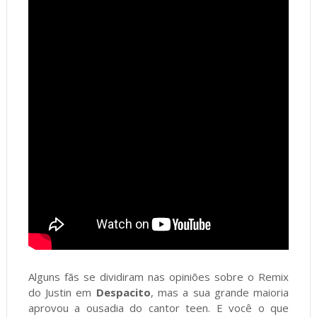
Alguns fãs se dividiram nas opiniões sobre o Remix
do Justin em
Despacito
, mas a sua grande maioria
aprovou a ousadia do cantor teen. E você o que