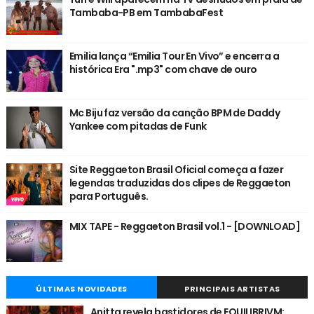
Tambaba-PB em TambabaFest
Emilia lança “Emilia Tour En Vivo” e encerra a
histórica Era ".mp3" com chave de ouro
Mc Biju faz versão da canção BPM de Daddy
Yankee com pitadas de Funk
Site Reggaeton Brasil Oficial começa a fazer
legendas traduzidas dos clipes de Reggaeton
para Português.
MIX TAPE - Reggaeton Brasil vol.1 - [DOWNLOAD]
ÚLTIMAS NOVIDADES
PRINCIPAIS ARTISTAS
Anitta revela bastidores de EQUILIBRIVM: