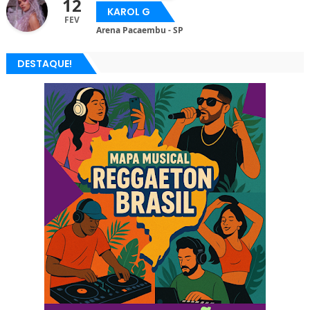
12
KAROL G
FEV
Arena Pacaembu - SP
DESTAQUE!