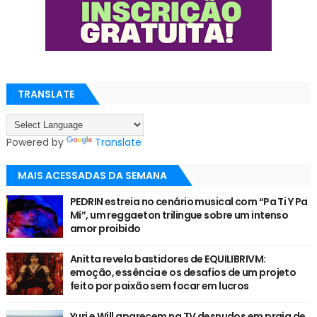
TRANSLATE
Powered by
Translate
MAIS ACESSADAS DA SEMANA
PEDRIN estreia no cenário musical com “Pa Ti Y Pa
Mí”, um reggaeton trilingue sobre um intenso
amor proibido
Anitta revela bastidores de EQUILIBRIVM:
emoção, essência e os desafios de um projeto
feito por paixão sem focar em lucros
Yuri e Will aparecem na TV desnudos em praia de