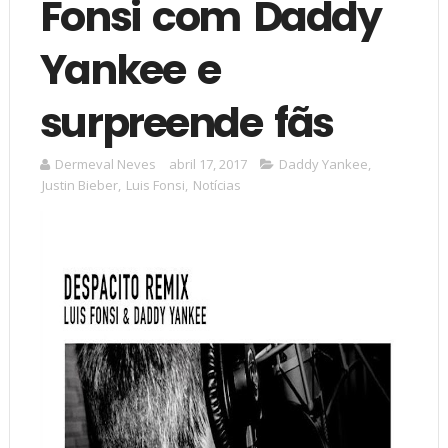
Fonsi com Daddy
Yankee e
surpreende fãs
Dermeval Neves
abril 17, 2017
Daddy Yankee
,
Justin Bieber
,
Luis Fonsi
,
Notícias