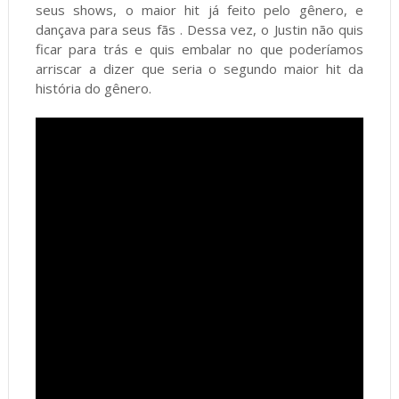
seus shows, o maior hit já feito pelo gênero, e
dançava para seus fãs . Dessa vez, o Justin não quis
ficar para trás e quis embalar no que poderíamos
arriscar a dizer que seria o segundo maior hit da
história do gênero.