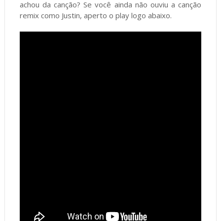
achou da canção? Se você ainda não ouviu a canção
remix como Justin, aperto o play logo abaixo.