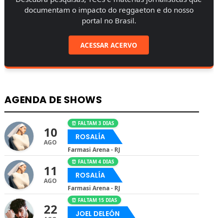
documentam o impacto do reggaeton e do nosso
portal no Brasil.
ACESSAR ACERVO
AGENDA DE SHOWS
⏰ FALTAM 3 DIAS
10
ROSALÍA
AGO
Farmasi Arena - RJ
⏰ FALTAM 4 DIAS
11
ROSALÍA
AGO
Farmasi Arena - RJ
⏰ FALTAM 15 DIAS
22
JOEL DELEÓN