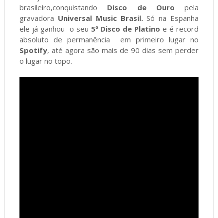
brasileiro,conquistando
Disco de Ouro
pela
gravadora
Universal Music Brasil.
Só na Espanha
ele já ganhou o seu
5º Disco de Platino
e é record
absoluto de permanência em primeiro lugar no
Spotify
, até agora são mais de 90 dias sem perder
o lugar no topo.