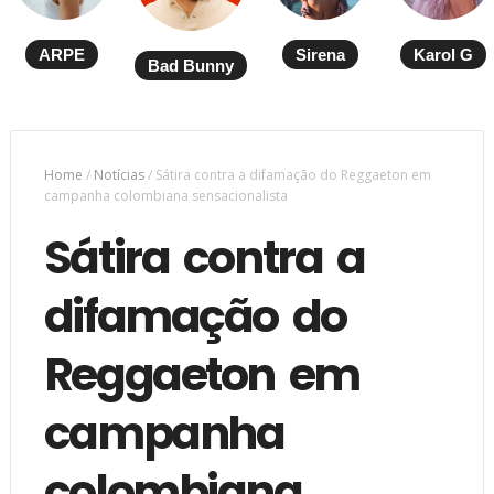
ARPE
Sirena
Karol G
Bad Bunny
Home
/
Notícias
/
Sátira contra a difamação do Reggaeton em
campanha colombiana sensacionalista
Sátira contra a
difamação do
Reggaeton em
campanha
colombiana