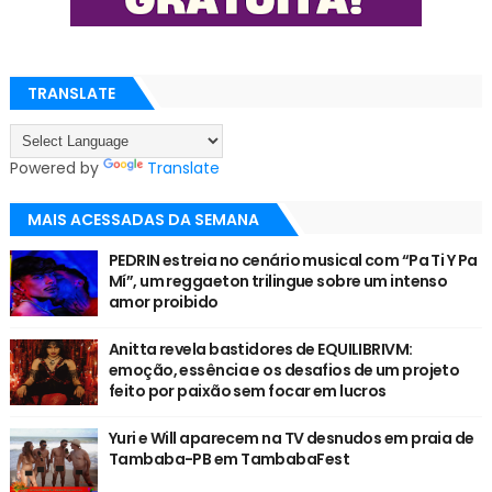
TRANSLATE
Powered by
Translate
MAIS ACESSADAS DA SEMANA
PEDRIN estreia no cenário musical com “Pa Ti Y Pa
Mí”, um reggaeton trilingue sobre um intenso
amor proibido
Anitta revela bastidores de EQUILIBRIVM:
emoção, essência e os desafios de um projeto
feito por paixão sem focar em lucros
Yuri e Will aparecem na TV desnudos em praia de
Tambaba-PB em TambabaFest