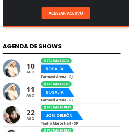
ACESSAR ACERVO
AGENDA DE SHOWS
⏰ FALTAM 3 DIAS
10
ROSALÍA
AGO
Farmasi Arena - RJ
⏰ FALTAM 4 DIAS
11
ROSALÍA
AGO
Farmasi Arena - RJ
⏰ FALTAM 15 DIAS
22
JOEL DELEÓN
AGO
Teatro Marte Hall - SP
⏰ FALTAM 36 DIAS