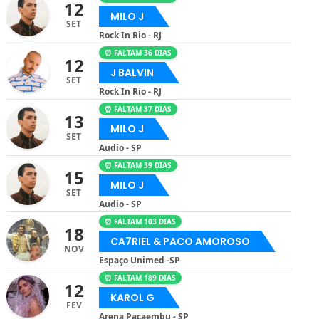
12
MILO J
SET
Rock In Rio - RJ
⏰ FALTAM 36 DIAS
12
J BALVIN
SET
Rock In Rio - RJ
⏰ FALTAM 37 DIAS
13
MILO J
SET
Audio - SP
⏰ FALTAM 39 DIAS
15
MILO J
SET
Audio - SP
⏰ FALTAM 103 DIAS
18
CA7RIEL & PACO AMOROSO
NOV
Espaço Unimed -SP
⏰ FALTAM 189 DIAS
12
KAROL G
FEV
Arena Pacaembu - SP