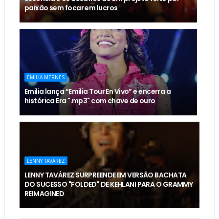
paixão sem focar em lucros
EMILIA MERNES
Emilia lança “Emilia Tour En Vivo” e encerra a
histórica Era ".mp3" com chave de ouro
LENNY TAVÁREZ
LENNY TAVÁREZ SURPREENDE EM VERSÃO BACHATA
DO SUCESSO "FOLDED" DE KEHLANI PARA O GRAMMY
REIMAGINED