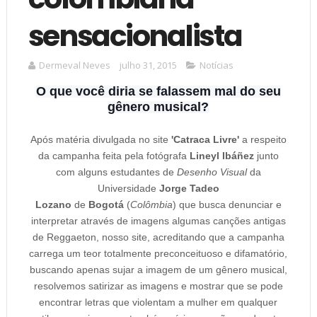
sensacionalista
Dermeval Neves
julho 31, 2015
Notícias
O que você diria se falassem mal do seu
gênero musical?
Após matéria divulgada no site
'Catraca Livre'
a respeito
da campanha feita pela fotógrafa
Lineyl Ibáñez
junto
com alguns estudantes de
Desenho Visual
da
Universidade
Jorge Tadeo
Lozano
de
Bogotá
(
Colômbia
) que busca denunciar e
interpretar através de imagens algumas canções antigas
de Reggaeton, nosso site, acreditando que a campanha
carrega um teor totalmente preconceituoso e difamatório,
buscando apenas sujar a imagem de um gênero musical,
resolvemos satirizar as imagens e mostrar que se pode
encontrar letras que violentam a mulher em qualquer