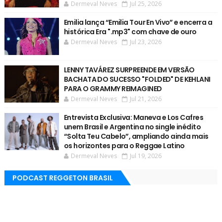
Dermeval Neves
Jul 25, 2026
Emilia lança “Emilia Tour En Vivo” e encerra a
histórica Era ".mp3" com chave de ouro
Dermeval Neves
Jul 23, 2026
LENNY TAVÁREZ SURPREENDE EM VERSÃO
BACHATA DO SUCESSO "FOLDED" DE KEHLANI
PARA O GRAMMY REIMAGINED
Dermeval Neves
Jul 21, 2026
Entrevista Exclusiva: Maneva e Los Cafres
unem Brasil e Argentina no single inédito
“Solta Teu Cabelo”, ampliando ainda mais
os horizontes para o Reggae Latino
Dermeval Neves
Jul 19, 2026
PODCAST REGGETON BRASIL