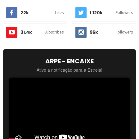
22k
1.120k
Likes
Followers
31.4k
96k
Subscribes
Followers
ARPE - ENCAIXE
Ative a notificação para a Estreia!