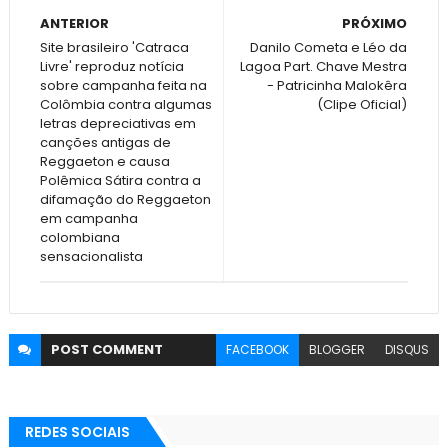
ANTERIOR
PRÓXIMO
Site brasileiro 'Catraca
Danilo Cometa e Léo da
Livre' reproduz notícia
Lagoa Part. Chave Mestra
sobre campanha feita na
- Patricinha Malokêra
Colômbia contra algumas
(Clipe Oficial)
letras depreciativas em
canções antigas de
Reggaeton e causa
Polêmica Sátira contra a
difamação do Reggaeton
em campanha
colombiana
sensacionalista
POST
COMMENT
FACEBOOK
BLOGGER
DISQUS
REDES SOCIAIS