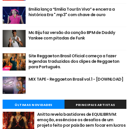
Emilia lança “Emilia Tour En Vivo” e encerra a
histórica Era ".mp3" com chave de ouro
Mc Biju faz versão da canção BPM de Daddy
Yankee com pitadas de Funk
Site Reggaeton Brasil Oficial começa a fazer
legendas traduzidas dos clipes de Reggaeton
para Português.
MIX TAPE - Reggaeton Brasil vol.1 - [DOWNLOAD]
ÚLTIMAS NOVIDADES
PRINCIPAIS ARTISTAS
Anitta revela bastidores de EQUILIBRIVM:
emoção, essência e os desafios de um
projeto feito por paixão sem focar em lucros