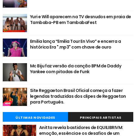
Yuri e Will aparecem na TV desnudos em praia de
Tambaba-PB em TambabaFest
Emilia lança “Emilia Tour En Vivo” e encerra a
histórica Era ".mp3" com chave de ouro
Mc Biju faz versão da canção BPM de Daddy
Yankee com pitadas de Funk
Site Reggaeton Brasil Oficial começa a fazer
legendas traduzidas dos clipes de Reggaeton
para Português.
ÚLTIMAS NOVIDADES
PRINCIPAIS ARTISTAS
Anitta revela bastidores de EQUILIBRIVM:
emoção, essência e os desafios de um