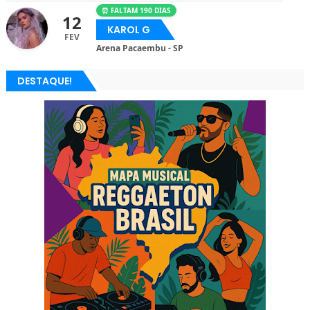
⏰ FALTAM 190 DIAS
12
KAROL G
FEV
Arena Pacaembu - SP
DESTAQUE!