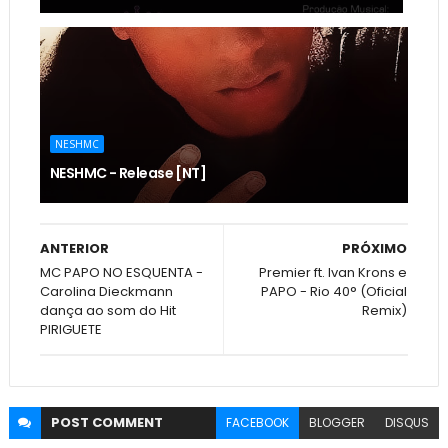
NESHMC
NESHMC - Release [NT]
ANTERIOR
PRÓXIMO
MC PAPO NO ESQUENTA -
Premier ft. Ivan Krons e
Carolina Dieckmann
PAPO - Rio 40° (Oficial
dança ao som do Hit
Remix)
PIRIGUETE
POST
COMMENT
FACEBOOK
BLOGGER
DISQUS