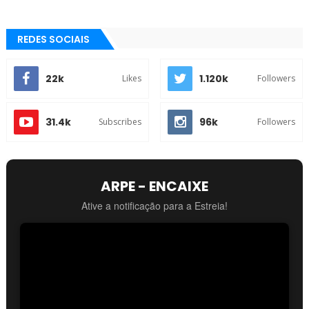
REDES SOCIAIS
22k
1.120k
Likes
Followers
31.4k
96k
Subscribes
Followers
ARPE - ENCAIXE
Ative a notificação para a Estreia!