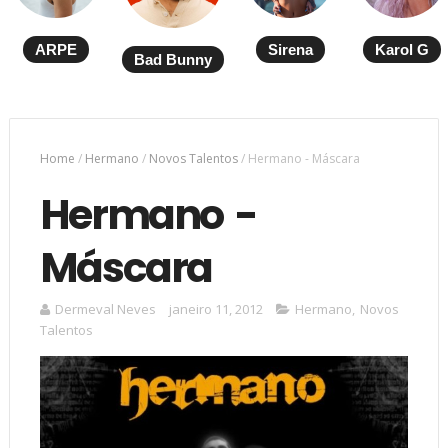
ARPE
Sirena
Karol G
Bad Bunny
Home
/
Hermano
/
Novos Talentos
/
Hermano - Máscara
Hermano -
Máscara
Dermeval Neves
janeiro 11, 2012
Hermano
,
Novos
Talentos