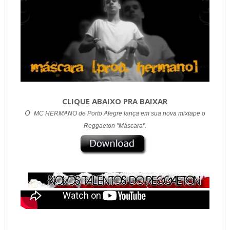
CLIQUE ABAIXO PRA BAIXAR
O
MC HERMANO de Porto Alegre lança em sua nova mixtape o
Reggaeton "Máscara".