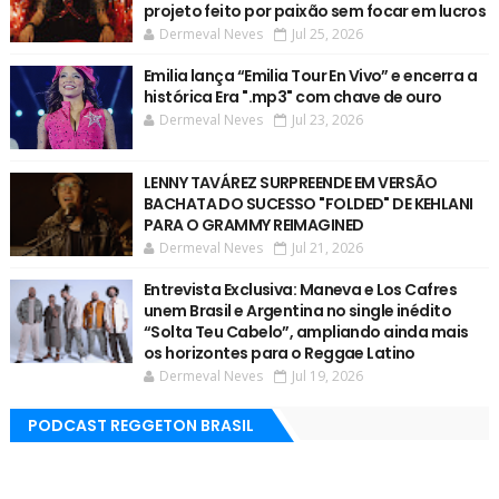
projeto feito por paixão sem focar em lucros
Dermeval Neves
Jul 25, 2026
Emilia lança “Emilia Tour En Vivo” e encerra a
histórica Era ".mp3" com chave de ouro
Dermeval Neves
Jul 23, 2026
LENNY TAVÁREZ SURPREENDE EM VERSÃO
BACHATA DO SUCESSO "FOLDED" DE KEHLANI
PARA O GRAMMY REIMAGINED
Dermeval Neves
Jul 21, 2026
Entrevista Exclusiva: Maneva e Los Cafres
unem Brasil e Argentina no single inédito
“Solta Teu Cabelo”, ampliando ainda mais
os horizontes para o Reggae Latino
Dermeval Neves
Jul 19, 2026
PODCAST REGGETON BRASIL