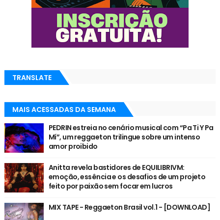
TRANSLATE
MAIS ACESSADAS DA SEMANA
PEDRIN estreia no cenário musical com “Pa Ti Y Pa
Mí”, um reggaeton trilingue sobre um intenso
amor proibido
Anitta revela bastidores de EQUILIBRIVM:
emoção, essência e os desafios de um projeto
feito por paixão sem focar em lucros
MIX TAPE - Reggaeton Brasil vol.1 - [DOWNLOAD]