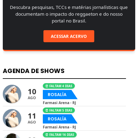
Descubra pesquisas, TCCs e matérias jornalísticas que
documentam o impacto do reggaeton e do nosso
portal no Brasil.
ACESSAR ACERVO
AGENDA DE SHOWS
⏰ FALTAM 4 DIAS
10
ROSALÍA
AGO
Farmasi Arena - RJ
⏰ FALTAM 5 DIAS
11
ROSALÍA
AGO
Farmasi Arena - RJ
⏰ FALTAM 16 DIAS