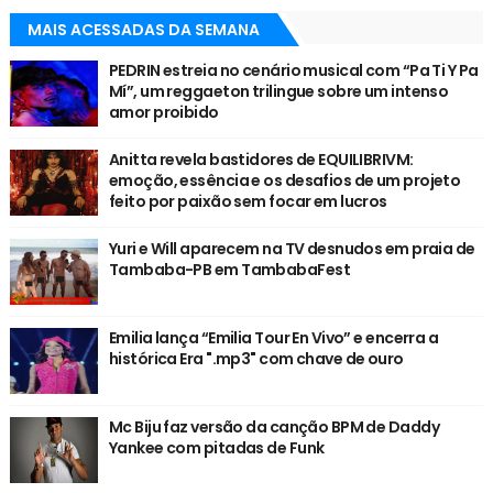
MAIS ACESSADAS DA SEMANA
PEDRIN estreia no cenário musical com “Pa Ti Y Pa
Mí”, um reggaeton trilingue sobre um intenso
amor proibido
Anitta revela bastidores de EQUILIBRIVM:
emoção, essência e os desafios de um projeto
feito por paixão sem focar em lucros
Yuri e Will aparecem na TV desnudos em praia de
Tambaba-PB em TambabaFest
Emilia lança “Emilia Tour En Vivo” e encerra a
histórica Era ".mp3" com chave de ouro
Mc Biju faz versão da canção BPM de Daddy
Yankee com pitadas de Funk