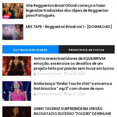
Site Reggaeton Brasil Oficial começa a fazer
legendas traduzidas dos clipes de Reggaeton
para Português.
MIX TAPE - Reggaeton Brasil vol.1 - [DOWNLOAD]
ÚLTIMAS NOVIDADES
PRINCIPAIS ARTISTAS
Anitta revela bastidores de EQUILIBRIVM:
emoção, essência e os desafios de um
projeto feito por paixão sem focar em lucros
Dermeval Neves
Jul 25, 2026
Emilia lança “Emilia Tour En Vivo” e encerra a
histórica Era ".mp3" com chave de ouro
Dermeval Neves
Jul 23, 2026
LENNY TAVÁREZ SURPREENDE EM VERSÃO
BACHATA DO SUCESSO "FOLDED" DE KEHLANI