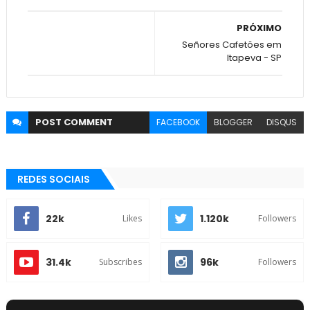
PRÓXIMO
Señores Cafetões em
Itapeva - SP
POST
COMMENT
FACEBOOK
BLOGGER
DISQUS
REDES SOCIAIS
22k
1.120k
Likes
Followers
31.4k
96k
Subscribes
Followers