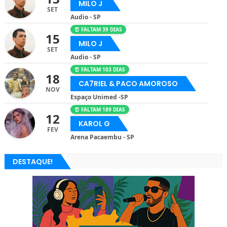
MILO J
SET
Audio - SP
⏰ FALTAM 39 DIAS
15
MILO J
SET
Audio - SP
⏰ FALTAM 103 DIAS
18
CA7RIEL & PACO AMOROSO
NOV
Espaço Unimed -SP
⏰ FALTAM 189 DIAS
12
KAROL G
FEV
Arena Pacaembu - SP
DESTAQUE!