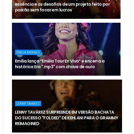
essência e os desafios de um projeto feito por
paixão sem focar em lucros
EMILIA MERNES
Emilia lança “Emilia Tour En Vivo” e encerra a
histórica Era ".mp3" com chave de ouro
LENNY TAVÁREZ
LENNY TAVÁREZ SURPREENDE EM VERSÃO BACHATA
DO SUCESSO "FOLDED" DE KEHLANI PARA O GRAMMY
REIMAGINED