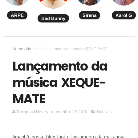
ARPE
Sirena
Karol G
Bad Bunny
Home
/
Notícias
/
Lançamento da música XEQUE-MATE
Lançamento da
música XEQUE-
MATE
Dermeval Neves
novembro 19, 2010
Notícias
Amanhã, nosso blog fará o lançamento da mais nova