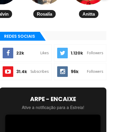
alvin
Rosalía
Anitta
REDES SOCIAIS
22k
1.120k
Likes
Followers
31.4k
96k
Subscribes
Followers
ARPE - ENCAIXE
Ative a notificação para a Estreia!