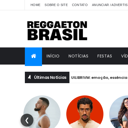
HOME
SOBRE O SITE
CONTATO
ANUNCIAR / ADVERTIS
INÍCIO
NOTÍCIAS
FESTAS
VÍ
Últimas Notícias
itta revela bastidores de EQUILIBRIVM: emoção, essência e os de
❮