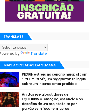
TRANSLATE
Powered by
Translate
MAIS ACESSADAS DA SEMANA
PEDRIN estreia no cenário musical com
“Pa Ti Y Pa Mí”, um reggaeton trilingue
sobre um intenso amor proibido
Anitta revela bastidores de
EQUILIBRIVM: emoção, essência e os
desafios de um projeto feito por
paixão sem focar em lucros