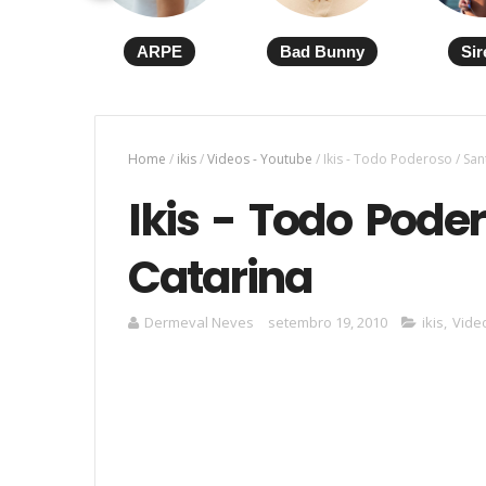
ARPE
Bad Bunny
Sir
Home
/
ikis
/
Videos - Youtube
/
Ikis - Todo Poderoso / San
Ikis - Todo Pode
Catarina
Dermeval Neves
setembro 19, 2010
ikis
,
Vide