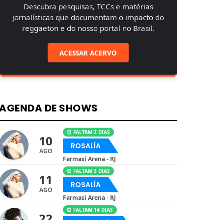
Descubra pesquisas, TCCs e matérias
jornalísticas que documentam o impacto do
reggaeton e do nosso portal no Brasil.
ACESSAR ACERVO
AGENDA DE SHOWS
⏰ FALTAM 2 DIAS
10
ROSALÍA
AGO
Farmasi Arena - RJ
⏰ FALTAM 3 DIAS
11
ROSALÍA
AGO
Farmasi Arena - RJ
⏰ FALTAM 14 DIAS
22