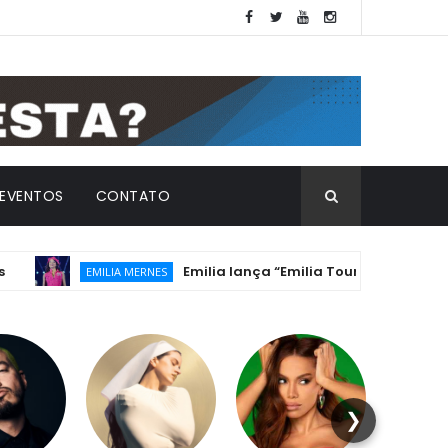
EVENTOS
CONTATO
Emilia lança “Emilia Tour En Vivo” e encerra 
EMILIA MERNES
❯