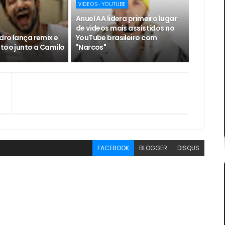
VIDEOS - YOUTUBE
Anuel AA lidera primeiro lugar
de videos mais assistidos no
dro lança remix e
YouTube brasileiro com
ttoo junto a Camilo
"Narcos"
FACEBOOK
BLOGGER
DISQUS