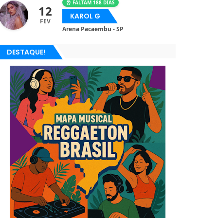
⏰ FALTAM 188 DIAS
12
KAROL G
FEV
Arena Pacaembu - SP
DESTAQUE!