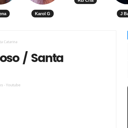
RB Cria
ena
Karol G
J B
ta Catarina
roso / Santa
os - Youtube