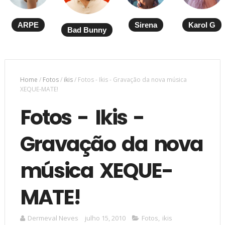
ARPE
Sirena
Karol G
Bad Bunny
Home
/
Fotos
/
ikis
/
Fotos - Ikis - Gravação da nova música
XEQUE-MATE!
Fotos - Ikis -
Gravação da nova
música XEQUE-
MATE!
Dermeval Neves
julho 15, 2010
Fotos
,
ikis