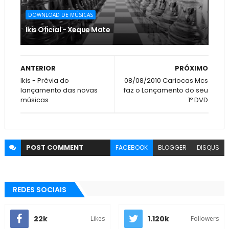
DOWNLOAD DE MÚSICAS
Ikis Oficial - Xeque Mate
ANTERIOR
PRÓXIMO
Ikis - Prévia do
08/08/2010 Cariocas Mcs
lançamento das novas
faz o Lançamento do seu
músicas
1º DVD
POST
COMMENT
FACEBOOK
BLOGGER
DISQUS
REDES SOCIAIS
22k
1.120k
Likes
Followers