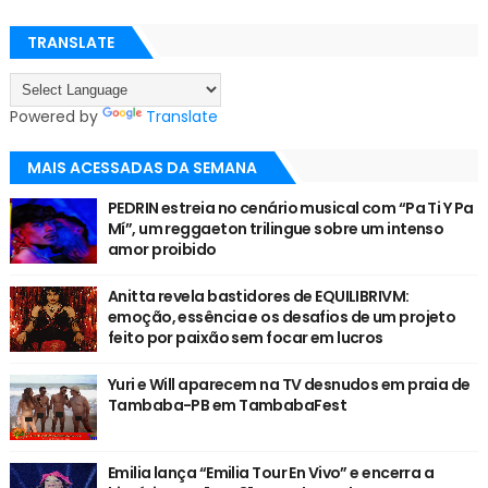
TRANSLATE
Powered by
Translate
MAIS ACESSADAS DA SEMANA
PEDRIN estreia no cenário musical com “Pa Ti Y Pa
Mí”, um reggaeton trilingue sobre um intenso
amor proibido
Anitta revela bastidores de EQUILIBRIVM:
emoção, essência e os desafios de um projeto
feito por paixão sem focar em lucros
Yuri e Will aparecem na TV desnudos em praia de
Tambaba-PB em TambabaFest
Emilia lança “Emilia Tour En Vivo” e encerra a