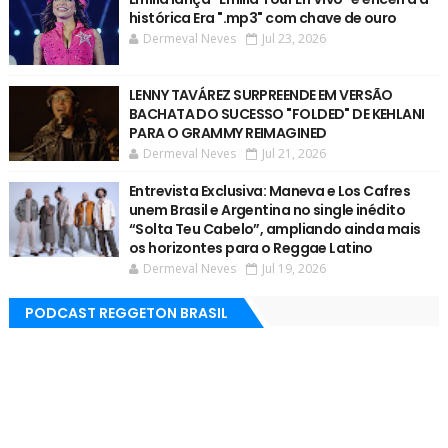
histórica Era ".mp3" com chave de ouro
Dermeval Neves
Jul 23, 2026
LENNY TAVÁREZ SURPREENDE EM VERSÃO
BACHATA DO SUCESSO "FOLDED" DE KEHLANI
PARA O GRAMMY REIMAGINED
Dermeval Neves
Jul 21, 2026
Entrevista Exclusiva: Maneva e Los Cafres
unem Brasil e Argentina no single inédito
“Solta Teu Cabelo”, ampliando ainda mais
os horizontes para o Reggae Latino
Dermeval Neves
Jul 19, 2026
PODCAST REGGETON BRASIL