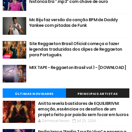
histórica Era ".mp3" com chave de ouro
Mc Biju faz versão da canção BPM de Daddy
Yankee com pitadas de Funk
Site Reggaeton Brasil Oficial começa a fazer
legendas traduzidas dos clipes de Reggaeton
para Português.
MIX TAPE - Reggaeton Brasil vol.1 - [DOWNLOAD]
ÚLTIMAS NOVIDADES
PRINCIPAIS ARTISTAS
Anitta revela bastidores de EQUILIBRIVM:
emoção, essência e os desafios de um
projeto feito por paixão sem focar em lucros
Dermeval Neves
Jul 25, 2026
Emilia lança “Emilia Tour En Vivo” e encerra a