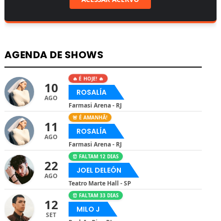
AGENDA DE SHOWS
🔥 É HOJE! 🔥
10
ROSALÍA
AGO
Farmasi Arena - RJ
🚨 É AMANHÃ!
11
ROSALÍA
AGO
Farmasi Arena - RJ
⏰ FALTAM 12 DIAS
22
JOEL DELEÓN
AGO
Teatro Marte Hall - SP
⏰ FALTAM 33 DIAS
12
MILO J
SET