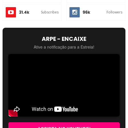
31.4k
96k
Subscribes
Followers
ARPE - ENCAIXE
Ative a notificação para a Estreia!