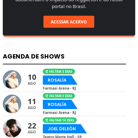
portal no Brasil.
ACESSAR ACERVO
AGENDA DE SHOWS
⏰ FALTAM 2 DIAS
10
ROSALÍA
AGO
Farmasi Arena - RJ
⏰ FALTAM 3 DIAS
11
ROSALÍA
AGO
Farmasi Arena - RJ
⏰ FALTAM 14 DIAS
22
JOEL DELEÓN
AGO
Teatro Marte Hall - SP