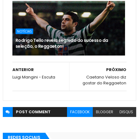
NOTÍCIAS
Rodrigo Tello revela segredo do sucesso da
seleção, o Reggaeton!
ANTERIOR
PRÓXIMO
Luigi Mangini - Escuta
Caetano Veloso diz
gostar do Reggaeton
POST
COMMENT
FACEBOOK
BLOGGER
DISQUS
REDES SOCIAIS