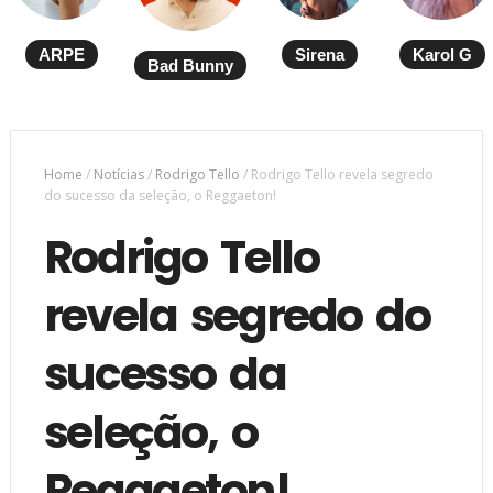
ARPE
Sirena
Karol G
Bad Bunny
Home
/
Notícias
/
Rodrigo Tello
/
Rodrigo Tello revela segredo
do sucesso da seleção, o Reggaeton!
Rodrigo Tello
revela segredo do
sucesso da
seleção, o
Reggaeton!