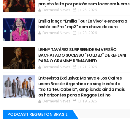
projeto feito por paixão sem focar em lucros
Dermeval Neves
Jul 25, 2026
Emilia lança “Emilia Tour En Vivo” e encerra a
histórica Era ".mp3" com chave de ouro
Dermeval Neves
Jul 23, 2026
LENNY TAVÁREZ SURPREENDE EM VERSÃO
BACHATA DO SUCESSO "FOLDED" DE KEHLANI
PARA O GRAMMY REIMAGINED
Dermeval Neves
Jul 21, 2026
Entrevista Exclusiva: Maneva e Los Cafres
unem Brasil e Argentina no single inédito
“Solta Teu Cabelo”, ampliando ainda mais
os horizontes para o Reggae Latino
Dermeval Neves
Jul 19, 2026
PODCAST REGGETON BRASIL