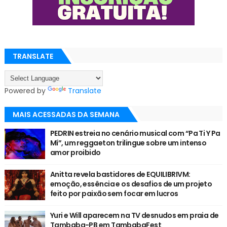
TRANSLATE
Powered by
Translate
MAIS ACESSADAS DA SEMANA
PEDRIN estreia no cenário musical com “Pa Ti Y Pa
Mí”, um reggaeton trilingue sobre um intenso
amor proibido
Anitta revela bastidores de EQUILIBRIVM:
emoção, essência e os desafios de um projeto
feito por paixão sem focar em lucros
Yuri e Will aparecem na TV desnudos em praia de
Tambaba-PB em TambabaFest