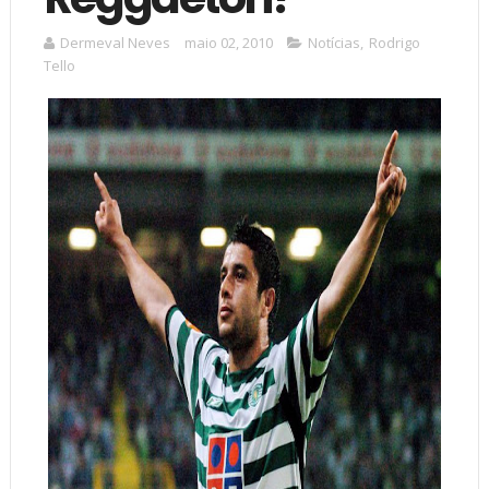
Dermeval Neves
maio 02, 2010
Notícias
,
Rodrigo
Tello