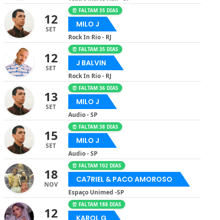
⏰ FALTAM 35 DIAS
12
MILO J
SET
Rock In Rio - RJ
⏰ FALTAM 35 DIAS
12
J BALVIN
SET
Rock In Rio - RJ
⏰ FALTAM 36 DIAS
13
MILO J
SET
Audio - SP
⏰ FALTAM 38 DIAS
15
MILO J
SET
Audio - SP
⏰ FALTAM 102 DIAS
18
CA7RIEL & PACO AMOROSO
NOV
Espaço Unimed -SP
⏰ FALTAM 188 DIAS
12
KAROL G