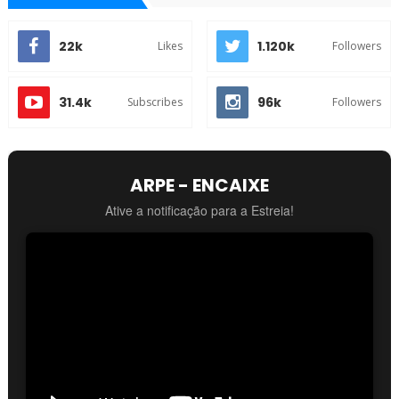
22k
1.120k
Likes
Followers
31.4k
96k
Subscribes
Followers
ARPE - ENCAIXE
Ative a notificação para a Estreia!