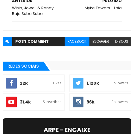
ANTERIOR
PRÓXIMO
Wisin, Jowell & Randy -
Myke Towers - Lala
Baja Sube Sube
POST
COMMENT
FACEBOOK
BLOGGER
DISQUS
REDES SOCIAIS
22k
1.120k
Likes
Followers
31.4k
96k
Subscribes
Followers
ARPE - ENCAIXE