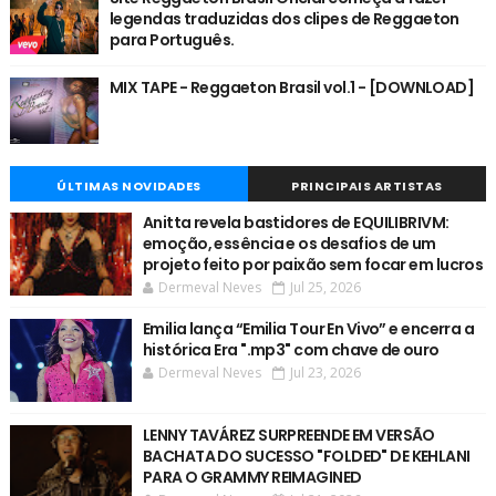
legendas traduzidas dos clipes de Reggaeton
para Português.
MIX TAPE - Reggaeton Brasil vol.1 - [DOWNLOAD]
ÚLTIMAS NOVIDADES
PRINCIPAIS ARTISTAS
Anitta revela bastidores de EQUILIBRIVM:
emoção, essência e os desafios de um
projeto feito por paixão sem focar em lucros
Dermeval Neves
Jul 25, 2026
Emilia lança “Emilia Tour En Vivo” e encerra a
histórica Era ".mp3" com chave de ouro
Dermeval Neves
Jul 23, 2026
LENNY TAVÁREZ SURPREENDE EM VERSÃO
BACHATA DO SUCESSO "FOLDED" DE KEHLANI
PARA O GRAMMY REIMAGINED