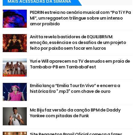
MAIS ACESSADAS DA SEMANA
PEDRIN estreia no cenário musical com “Pa Ti Y Pa
Mí”, um reggaeton trilingue sobre um intenso
amor proibido
Anitta revela bastidores de EQUILIBRIVM:
emoção, essência e os desafios de um projeto
feito por paixão sem focar em lucros
Yuri e Will aparecem na TV desnudos em praia de
Tambaba-PB em TambabaFest
Emilia lança “Emilia Tour En Vivo” e encerra a
histórica Era ".mp3" com chave de ouro
Mc Biju faz versão da canção BPM de Daddy
Yankee com pitadas de Funk
Site Reggaeton Brasil Oficial começa a fazer