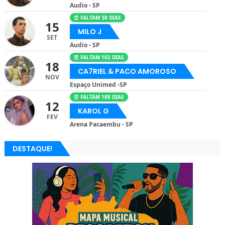
Audio - SP
⏰ FALTAM 38 DIAS
15
MILO J
SET
Audio - SP
⏰ FALTAM 102 DIAS
18
CA7RIEL & PACO AMOROSO
NOV
Espaço Unimed -SP
⏰ FALTAM 188 DIAS
12
KAROL G
FEV
Arena Pacaembu - SP
DESTAQUE!