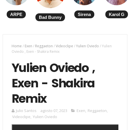
ARPE
Sirena
Karol G
Bad Bunny
Home
/
Exen
/
Reggaeton
/
Videoclipe
/
Yulien Oviedo
/
Yulien
Oviedo , Exen - Shakira Remix
Yulien Oviedo ,
Exen - Shakira
Remix
Julio Santos
agosto 07, 2023
Exen
,
Reggaeton
,
Videoclipe
,
Yulien Oviedo