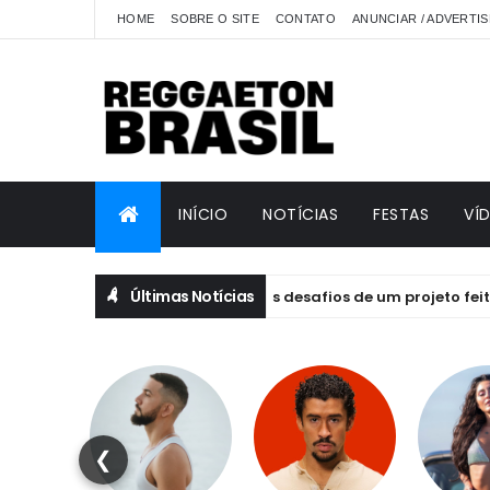
HOME
SOBRE O SITE
CONTATO
ANUNCIAR / ADVERTIS
INÍCIO
NOTÍCIAS
FESTAS
VÍ
Últimas Notícias
IBRIVM: emoção, essência e os desafios de um projeto feito por p
❮