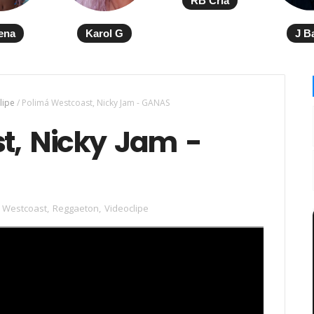
RB Cria
ena
Karol G
J B
lipe
/
Polimá Westcoast, Nicky Jam - GANAS
t, Nicky Jam -
 Westcoast
,
Reggaeton
,
Videoclipe