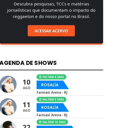
Descubra pesquisas, TCCs e matérias
jornalísticas que documentam o impacto do
reggaeton e do nosso portal no Brasil.
ACESSAR ACERVO
AGENDA DE SHOWS
⏰ FALTAM 4 DIAS
10
ROSALÍA
AGO
Farmasi Arena - RJ
⏰ FALTAM 5 DIAS
11
ROSALÍA
AGO
Farmasi Arena - RJ
⏰ FALTAM 16 DIAS
22