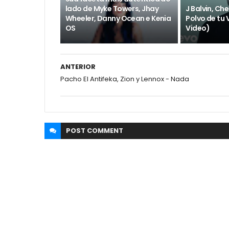
lado de Myke Towers, Jhay
J Balvin, Ch
Wheeler, Danny Ocean e Kenia
Polvo de tu V
OS
Video)
ANTERIOR
Pacho El Antifeka, Zion y Lennox - Nada
POST
COMMENT