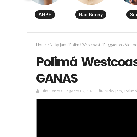
ARPE
Bad Bunny
Sir
Home
/
Nicky Jam
/
Polimá Westcoast
/
Reggaeton
/
Videoc
Polimá Westcoas
GANAS
Julio Santos
agosto 07, 2023
Nicky Jam
,
Polimá