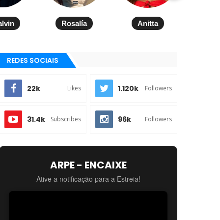
alvin
Rosalía
Anitta
REDES SOCIAIS
22k
1.120k
Likes
Followers
31.4k
96k
Subscribes
Followers
ARPE - ENCAIXE
Ative a notificação para a Estreia!