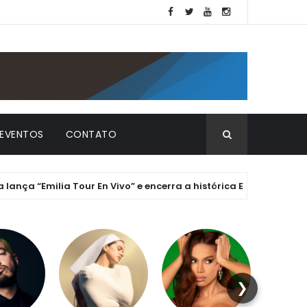
EVENTOS
CONTATO
“Emilia Tour En Vivo” e encerra a histórica Era ".mp3" com chave
❯