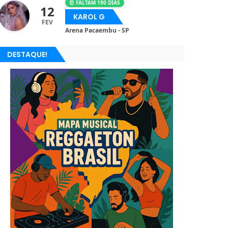
⏰ FALTAM 190 DIAS
12
KAROL G
FEV
Arena Pacaembu - SP
DESTAQUE!