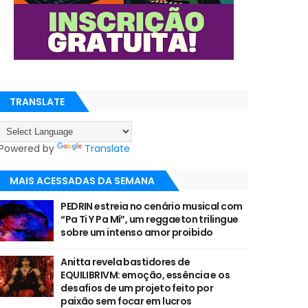
TRANSLATE
Powered by
Translate
MAIS ACESSADAS DA SEMANA
PEDRIN estreia no cenário musical com
“Pa Ti Y Pa Mí”, um reggaeton trilingue
sobre um intenso amor proibido
Anitta revela bastidores de
EQUILIBRIVM: emoção, essência e os
desafios de um projeto feito por
paixão sem focar em lucros