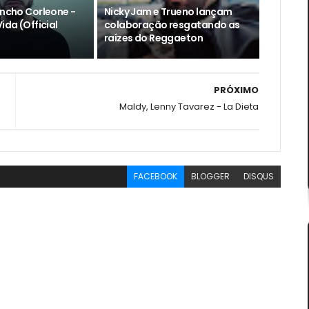
encho Corleone -
Nicky Jam e Trueno lançam
ida (Official
colaboração resgatando as
raízes do Reggaeton
PRÓXIMO
Maldy, Lenny Tavarez - La Dieta
FACEBOOK
BLOGGER
DISQUS