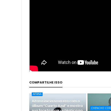
COMPARTILHE ISSO
AITANA
Aitana inicia nova era com o
álbum “Cuarto Azul” e mostra
CHENCHO COR
sua faceta mais autêntica ao