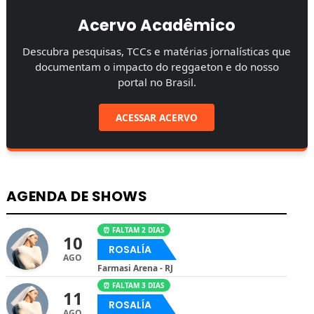
Acervo Acadêmico
Descubra pesquisas, TCCs e matérias jornalísticas que
documentam o impacto do reggaeton e do nosso
portal no Brasil.
ACESSAR ACERVO
AGENDA DE SHOWS
⏰ FALTAM 2 DIAS
10
ROSALÍA
AGO
Farmasi Arena - RJ
⏰ FALTAM 3 DIAS
11
ROSALÍA
AGO