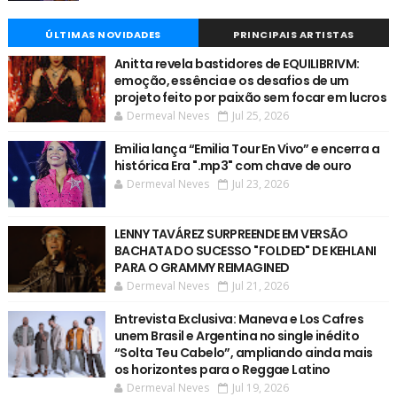
ÚLTIMAS NOVIDADES
PRINCIPAIS ARTISTAS
Anitta revela bastidores de EQUILIBRIVM:
emoção, essência e os desafios de um
projeto feito por paixão sem focar em lucros
Dermeval Neves
Jul 25, 2026
Emilia lança “Emilia Tour En Vivo” e encerra a
histórica Era ".mp3" com chave de ouro
Dermeval Neves
Jul 23, 2026
LENNY TAVÁREZ SURPREENDE EM VERSÃO
BACHATA DO SUCESSO "FOLDED" DE KEHLANI
PARA O GRAMMY REIMAGINED
Dermeval Neves
Jul 21, 2026
Entrevista Exclusiva: Maneva e Los Cafres
unem Brasil e Argentina no single inédito
“Solta Teu Cabelo”, ampliando ainda mais
os horizontes para o Reggae Latino
Dermeval Neves
Jul 19, 2026