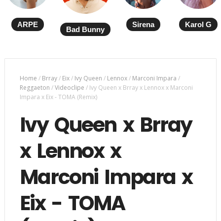
ARPE
Sirena
Karol G
Bad Bunny
Home
/
Brray
/
Eix
/
Ivy Queen
/
Lennox
/
Marconi Impara
/
Reggaeton
/
Videoclipe
/
Ivy Queen x Brray x Lennox x Marconi
Impara x Eix - TOMA (Remix)
Ivy Queen x Brray
x Lennox x
Marconi Impara x
Eix - TOMA