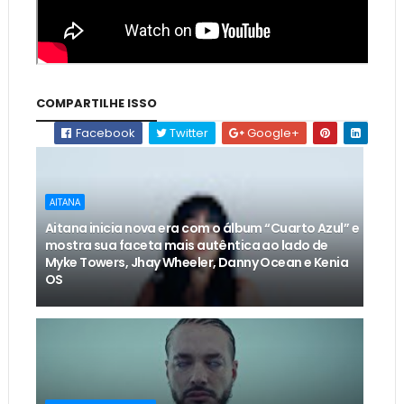
COMPARTILHE ISSO
Facebook
Twitter
Google+
AITANA
Aitana inicia nova era com o álbum “Cuarto Azul” e
mostra sua faceta mais autêntica ao lado de
Myke Towers, Jhay Wheeler, Danny Ocean e Kenia
OS