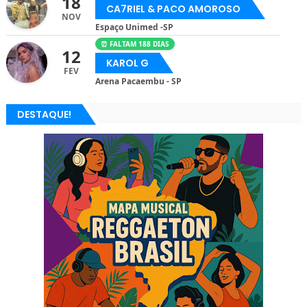
18
CA7RIEL & PACO AMOROSO
NOV
Espaço Unimed -SP
⏰ FALTAM 188 DIAS
12
KAROL G
FEV
Arena Pacaembu - SP
DESTAQUE!