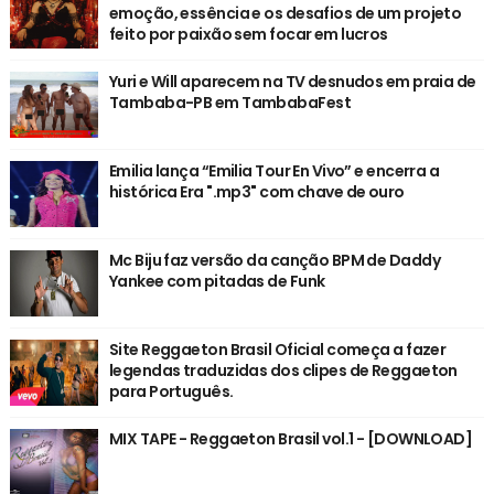
emoção, essência e os desafios de um projeto
feito por paixão sem focar em lucros
Yuri e Will aparecem na TV desnudos em praia de
Tambaba-PB em TambabaFest
Emilia lança “Emilia Tour En Vivo” e encerra a
histórica Era ".mp3" com chave de ouro
Mc Biju faz versão da canção BPM de Daddy
Yankee com pitadas de Funk
Site Reggaeton Brasil Oficial começa a fazer
legendas traduzidas dos clipes de Reggaeton
para Português.
MIX TAPE - Reggaeton Brasil vol.1 - [DOWNLOAD]