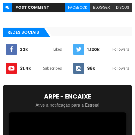
POST
COMMENT
FACEBOOK
BLOGGER
DISQUS
REDES SOCIAIS
22k
1.120k
Likes
Followers
31.4k
96k
Subscribes
Followers
ARPE - ENCAIXE
Ative a notificação para a Estreia!