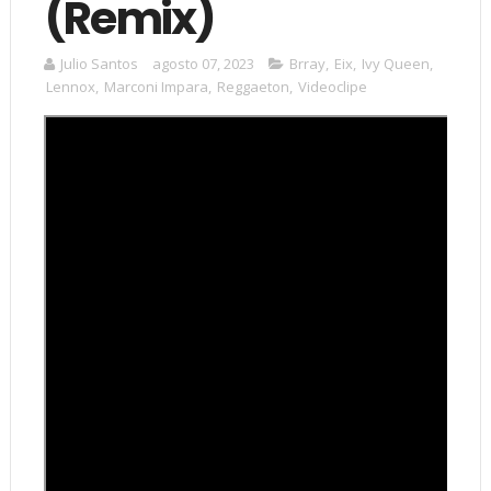
(Remix)
Julio Santos
agosto 07, 2023
Brray
,
Eix
,
Ivy Queen
,
Lennox
,
Marconi Impara
,
Reggaeton
,
Videoclipe