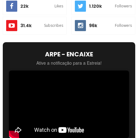
22k
1.120k
Likes
Followers
31.4k
96k
Subscribes
Followers
ARPE - ENCAIXE
Ative a notificação para a Estreia!