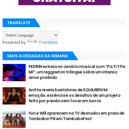
TRANSLATE
Powered by
Translate
MAIS ACESSADAS DA SEMANA
PEDRIN estreia no cenário musical com “Pa Ti Y Pa
Mí”, um reggaeton trilingue sobre um intenso
amor proibido
Anitta revela bastidores de EQUILIBRIVM:
emoção, essência e os desafios de um projeto
feito por paixão sem focar em lucros
Yuri e Will aparecem na TV desnudos em praia de
Tambaba-PB em TambabaFest