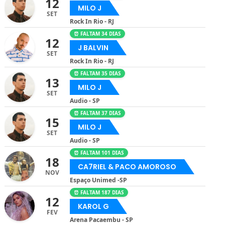
12
MILO J
SET
Rock In Rio - RJ
⏰ FALTAM 34 DIAS
12
J BALVIN
SET
Rock In Rio - RJ
⏰ FALTAM 35 DIAS
13
MILO J
SET
Audio - SP
⏰ FALTAM 37 DIAS
15
MILO J
SET
Audio - SP
⏰ FALTAM 101 DIAS
18
CA7RIEL & PACO AMOROSO
NOV
Espaço Unimed -SP
⏰ FALTAM 187 DIAS
12
KAROL G
FEV
Arena Pacaembu - SP