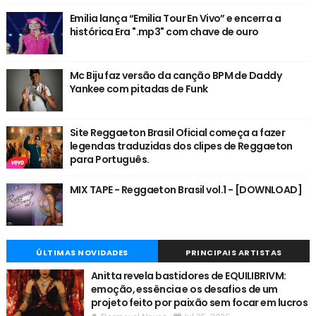
Emilia lança “Emilia Tour En Vivo” e encerra a
histórica Era ".mp3" com chave de ouro
Mc Biju faz versão da canção BPM de Daddy
Yankee com pitadas de Funk
Site Reggaeton Brasil Oficial começa a fazer
legendas traduzidas dos clipes de Reggaeton
para Português.
MIX TAPE - Reggaeton Brasil vol.1 - [DOWNLOAD]
ÚLTIMAS NOVIDADES
PRINCIPAIS ARTISTAS
Anitta revela bastidores de EQUILIBRIVM:
emoção, essência e os desafios de um
projeto feito por paixão sem focar em lucros