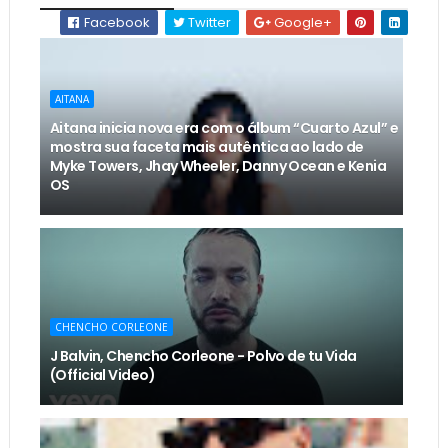
Facebook
Twitter
Google+
AITANA
Aitana inicia nova era com o álbum “Cuarto Azul” e
mostra sua faceta mais autêntica ao lado de
Myke Towers, Jhay Wheeler, Danny Ocean e Kenia
OS
CHENCHO CORLEONE
J Balvin, Chencho Corleone - Polvo de tu Vida
(Official Video)