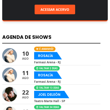
ACESSAR ACERVO
AGENDA DE SHOWS
🚨 É AMANHÃ!
10
ROSALÍA
AGO
Farmasi Arena - RJ
⏰ FALTAM 2 DIAS
11
ROSALÍA
AGO
Farmasi Arena - RJ
⏰ FALTAM 13 DIAS
22
JOEL DELEÓN
AGO
Teatro Marte Hall - SP
⏰ FALTAM 34 DIAS