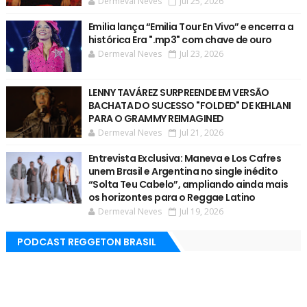
Dermeval Neves
Jul 25, 2026
Emilia lança “Emilia Tour En Vivo” e encerra a
histórica Era ".mp3" com chave de ouro
Dermeval Neves
Jul 23, 2026
LENNY TAVÁREZ SURPREENDE EM VERSÃO
BACHATA DO SUCESSO "FOLDED" DE KEHLANI
PARA O GRAMMY REIMAGINED
Dermeval Neves
Jul 21, 2026
Entrevista Exclusiva: Maneva e Los Cafres
unem Brasil e Argentina no single inédito
“Solta Teu Cabelo”, ampliando ainda mais
os horizontes para o Reggae Latino
Dermeval Neves
Jul 19, 2026
PODCAST REGGETON BRASIL