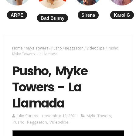
ARPE
Sirena
Karol G
Bad Bunny
Home
/
Myke Towers
/
Pusho
/
Reggaeton
/
Videoclipe
/
Pusho,
Myke Towers - La Llamada
Pusho, Myke
Towers - La
Llamada
Julio Santos
novembro 12, 2021
Myke Towers
,
Pusho
,
Reggaeton
,
Videoclipe