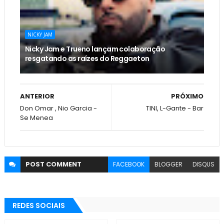
NICKY JAM
Nicky Jam e Trueno lançam colaboração
resgatando as raízes do Reggaeton
ANTERIOR
PRÓXIMO
Don Omar , Nio Garcia -
TINI, L-Gante - Bar
Se Menea
POST
COMMENT
FACEBOOK
BLOGGER
DISQUS
REDES SOCIAIS