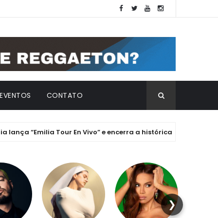
EVENTOS
CONTATO
a “Emilia Tour En Vivo” e encerra a histórica Era ".mp3" com cha
❯