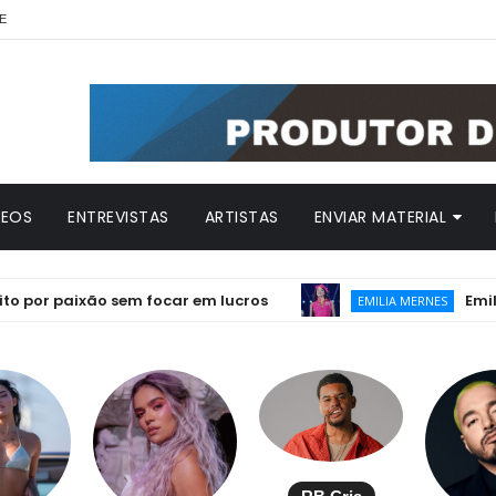
E
DEOS
ENTREVISTAS
ARTISTAS
ENVIAR MATERIAL
 paixão sem focar em lucros
Emilia lanç
EMILIA MERNES