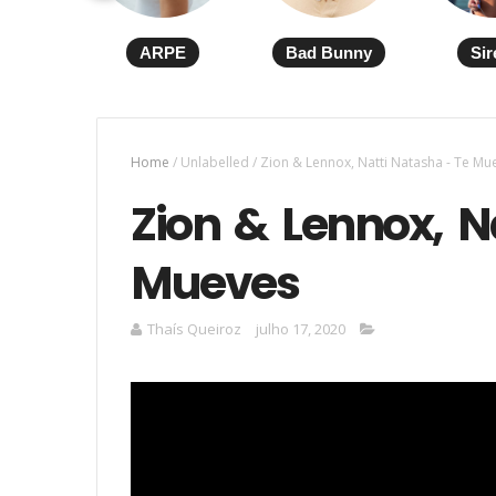
ARPE
Bad Bunny
Sir
Home
/
Unlabelled
/
Zion & Lennox, Natti Natasha - Te Mu
Zion & Lennox, N
Mueves
Thaís Queiroz
julho 17, 2020