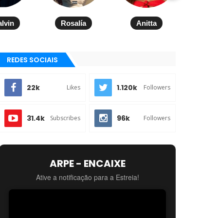
alvin
Rosalía
Anitta
REDES SOCIAIS
22k
1.120k
Likes
Followers
31.4k
96k
Subscribes
Followers
ARPE - ENCAIXE
Ative a notificação para a Estreia!