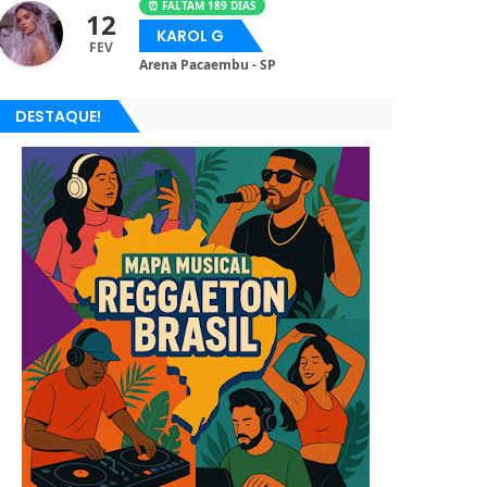
⏰ FALTAM 189 DIAS
12
KAROL G
FEV
Arena Pacaembu - SP
DESTAQUE!