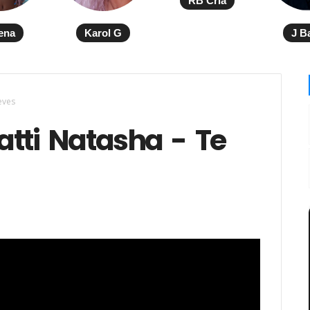
RB Cria
ena
Karol G
J B
eves
atti Natasha - Te