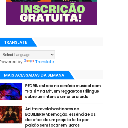
TRANSLATE
Powered by
Translate
MAIS ACESSADAS DA SEMANA
PEDRIN estreia no cenário musical com
“Pa Ti Y Pa Mí”, um reggaeton trilingue
sobre um intenso amor proibido
Anitta revela bastidores de
EQUILIBRIVM: emoção, essência e os
desafios de um projeto feito por
paixão sem focar em lucros