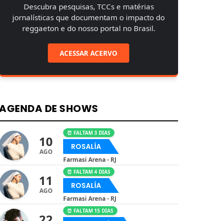
Descubra pesquisas, TCCs e matérias
jornalísticas que documentam o impacto do
reggaeton e do nosso portal no Brasil.
ACESSAR ACERVO
AGENDA DE SHOWS
⏰ FALTAM 3 DIAS
10
ROSALÍA
AGO
Farmasi Arena - RJ
⏰ FALTAM 4 DIAS
11
ROSALÍA
AGO
Farmasi Arena - RJ
⏰ FALTAM 15 DIAS
22