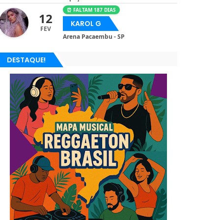
⏰ FALTAM 187 DIAS
12
KAROL G
FEV
Arena Pacaembu - SP
DESTAQUE!