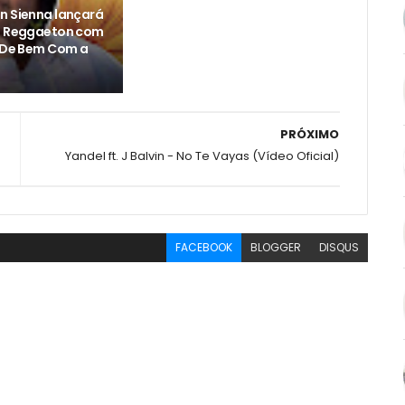
n Sienna lançará
o Reggaeton com
 "De Bem Com a
PRÓXIMO
Yandel ft. J Balvin - No Te Vayas (Vídeo Oficial)
FACEBOOK
BLOGGER
DISQUS