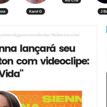
RB Cria
ena
Karol G
J B
u primeiro Reggaeton com videoclipe: "De Bem Com a Vida"
enna lançará seu
ton com videoclipe:
Vida"