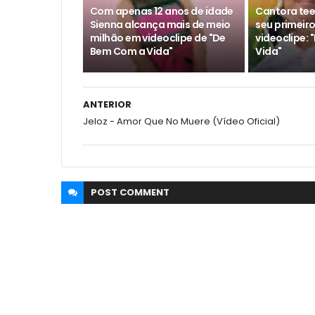
Com apenas 12 anos de idade
Cantora tee
Sienna alcança mais de meio
seu primeir
milhão em videoclipe de "De
videoclipe:
Bem Com a Vida"
Vida"
ANTERIOR
Jeloz - Amor Que No Muere (Vídeo Oficial)
POST
COMMENT