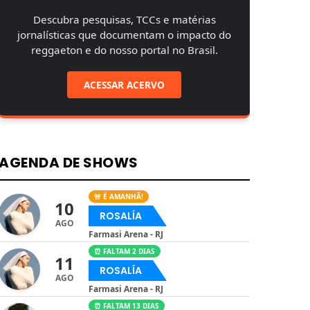
Descubra pesquisas, TCCs e matérias
jornalísticas que documentam o impacto do
reggaeton e do nosso portal no Brasil.
ACESSAR ACERVO
AGENDA DE SHOWS
🚨 É AMANHÃ!
10
ROSALÍA
AGO
Farmasi Arena - RJ
⏰ FALTAM 2 DIAS
11
ROSALÍA
AGO
Farmasi Arena - RJ
⏰ FALTAM 13 DIAS