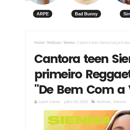
ARPE
Bad Bunny
Sir
Home
/
Notícias
/
Sienna
/
Cantora teen Sienna lançará se
Cantora teen Si
primeiro Reggae
"De Bem Com a 
Laion Caires
julho 30, 2020
Notícias
,
Sienna