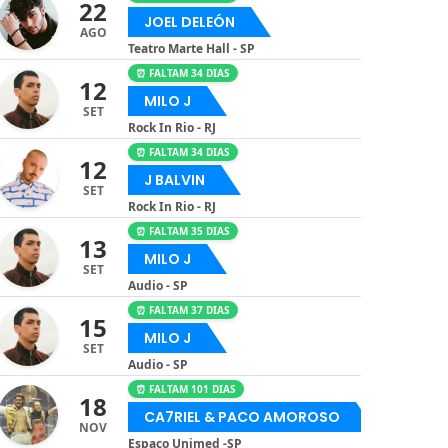
22
JOEL DELEÓN
AGO
Teatro Marte Hall - SP
⏰ FALTAM 34 DIAS
12
MILO J
SET
Rock In Rio - RJ
⏰ FALTAM 34 DIAS
12
J BALVIN
SET
Rock In Rio - RJ
⏰ FALTAM 35 DIAS
13
MILO J
SET
Audio - SP
⏰ FALTAM 37 DIAS
15
MILO J
SET
Audio - SP
⏰ FALTAM 101 DIAS
18
CA7RIEL & PACO AMOROSO
NOV
Espaço Unimed -SP