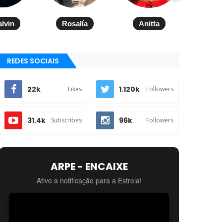
alvin
Rosalía
Anitta
REDES SOCIAIS
22k
1.120k
Likes
Followers
31.4k
96k
Subscribes
Followers
ARPE - ENCAIXE
Ative a notificação para a Estreia!