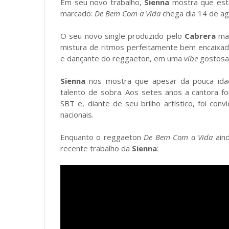
Em seu novo trabalho,
Sienna
mostra que está
marcado:
De Bem Com a Vida
chega dia 14 de ago
O seu novo single produzido pelo
Cabrera
ma
mistura de ritmos perfeitamente bem encaixad
e dançante do reggaeton, em uma
vibe
gostosa 
Sienna
nos mostra que apesar da pouca idad
talento de sobra. Aos setes anos a cantora fo
SBT e, diante de seu brilho artístico, foi con
nacionais.
Enquanto o reggaeton
De Bem Com a Vida
aind
recente trabalho da
Sienna
: