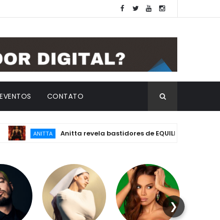
EVENTOS
CONTATO
Anitta revela bastidores de EQUILIBRIVM: emoção, essê
ANITTA
❯