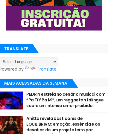
TRANSLATE
Powered by
Translate
MAIS ACESSADAS DA SEMANA
PEDRIN estreia no cenário musical com
“Pa Ti Y Pa Mí”, um reggaeton trilingue
sobre um intenso amor proibido
Anitta revela bastidores de
EQUILIBRIVM: emoção, essência e os
desafios de um projeto feito por