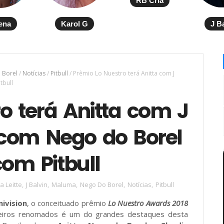
RB Cria
ena
Karol G
J B
 Borel
/
Notícias
/
Pitbull
/
Prêmio Lo Nuestro terá Anitta com J
tbull
o terá Anitta com J
com Nego do Borel
com Pitbull
a Leitte
,
J Balvin
,
Maluma
,
Nego Do Borel
,
Notícias
,
Pitbull
nivision
, o conceituado prêmio
Lo Nuestro Awards 2018
leiros renomados é um do grandes destaques desta