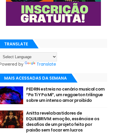
TRANSLATE
Powered by
Translate
MAIS ACESSADAS DA SEMANA
PEDRIN estreia no cenário musical com
“Pa Ti Y Pa Mí”, um reggaeton trilingue
sobre um intenso amor proibido
Anitta revela bastidores de
EQUILIBRIVM: emoção, essência e os
desafios de um projeto feito por
paixão sem focar em lucros