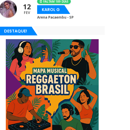
⏰ FALTAM 189 DIAS
12
KAROL G
FEV
Arena Pacaembu - SP
DESTAQUE!