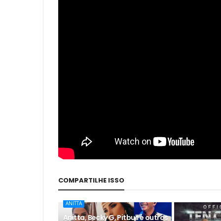
COMPARTILHE ISSO
ANITTA
Anitta, Becky G, Pitbull e outros