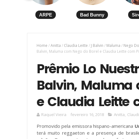
ARPE
Bad Bunny
Sir
Home
/
Anitta
/
Claudia Leitte
/
J Balvin
/
Maluma
/
Nego Do
Balvin, Maluma com Nego do Borel e Claudia Leitte com Pi
Prêmio Lo Nuestr
Balvin, Maluma 
e Claudia Leitte 
Raquel Vieira
fevereiro 16, 2018
Anitta
,
Claudi
Promovido pela emissora hispano-americana
U
terá muito reggaeton e a presença de brasi