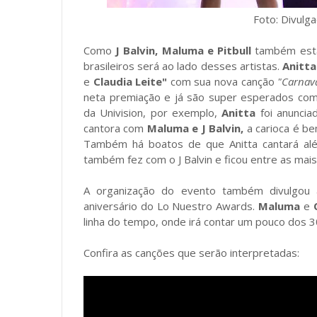
Foto: Divulgação/In
Como
J Balvin, Maluma e Pitbull
também esta
brasileiros será ao lado desses artistas.
Anitta
e
Claudia Leite"
com sua nova canção
"Carnava
neta premiação e já são super esperados com
da Univision, por exemplo,
Anitta
foi anuncia
cantora com
Maluma e J Balvin,
a carioca é be
Também há boatos de que Anitta cantará a
também fez com o J Balvin e ficou entre as ma
A organização do evento também divulgou 
aniversário do Lo Nuestro Awards.
Maluma
e
linha do tempo, onde irá contar um pouco dos 3
Confira as canções que serão interpretadas: