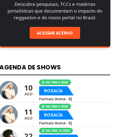
Descubra pesquisas, TCCs e matérias
jornalísticas que documentam o impacto do
reggaeton e do nosso portal no Brasil.
ACESSAR ACERVO
AGENDA DE SHOWS
⏰ FALTAM 3 DIAS
10
ROSALÍA
AGO
Farmasi Arena - RJ
⏰ FALTAM 4 DIAS
11
ROSALÍA
AGO
Farmasi Arena - RJ
⏰ FALTAM 15 DIAS
22