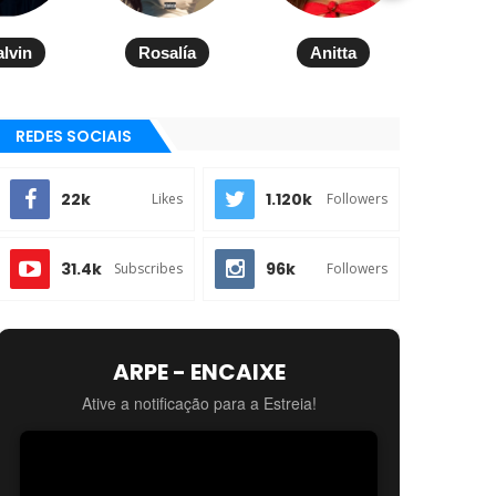
alvin
Rosalía
Anitta
REDES SOCIAIS
22k
1.120k
Likes
Followers
31.4k
96k
Subscribes
Followers
ARPE - ENCAIXE
Ative a notificação para a Estreia!