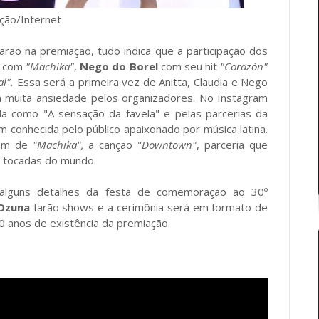
ternet
rão na premiação, tudo indica que a participação dos
com
"Machika"
,
Nego do Borel
com seu hit
"Corazón"
l".
Essa será a primeira vez de Anitta, Claudia e Nego
 muita ansiedade pelos organizadores. No Instagram
da como "A sensação da favela" e pelas parcerias da
m conhecida pelo público apaixonado por música latina.
lém de
"Machika",
a canção "
Downtown"
, parceria que
is tocadas do mundo.
alguns detalhes da festa de comemoração ao 30º
Ozuna
farão shows e a cerimônia será em formato de
0 anos de existência da premiação.