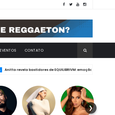
EVENTOS
CONTATO
 revela bastidores de EQUILIBRIVM: emoção, essência e os desafi
❯