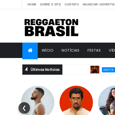
HOME
SOBRE O SITE
CONTATO
ANUNCIAR / ADVERTIS
INÍCIO
NOTÍCIAS
FESTAS
VÍ
Últimas Notícias
Anitta r
ANITTA
❮