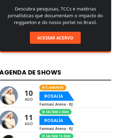
Descubra pesquisas, TCCs e matérias
jornalísticas que documentam o impacto do
reggaeton e do nosso portal no Brasil.
ACESSAR ACERVO
AGENDA DE SHOWS
🚨 É AMANHÃ!
10
ROSALÍA
AGO
Farmasi Arena - RJ
⏰ FALTAM 2 DIAS
11
ROSALÍA
AGO
Farmasi Arena - RJ
⏰ FALTAM 13 DIAS