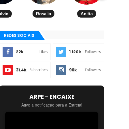
alvin
Rosalía
Anitta
REDES SOCIAIS
22k
1.120k
Likes
Followers
31.4k
96k
Subscribes
Followers
ARPE - ENCAIXE
Ative a notificação para a Estreia!