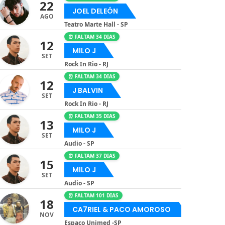
22
JOEL DELEÓN
AGO
Teatro Marte Hall - SP
⏰ FALTAM 34 DIAS
12
MILO J
SET
Rock In Rio - RJ
⏰ FALTAM 34 DIAS
12
J BALVIN
SET
Rock In Rio - RJ
⏰ FALTAM 35 DIAS
13
MILO J
SET
Audio - SP
⏰ FALTAM 37 DIAS
15
MILO J
SET
Audio - SP
⏰ FALTAM 101 DIAS
18
CA7RIEL & PACO AMOROSO
NOV
Espaço Unimed -SP