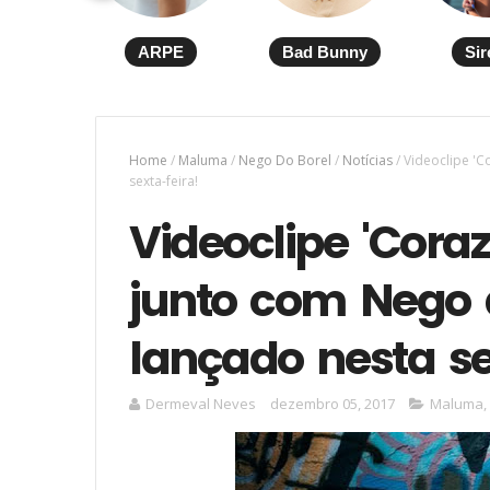
ARPE
Bad Bunny
Sir
Home
/
Maluma
/
Nego Do Borel
/
Notícias
/
Videoclipe 'C
sexta-feira!
Videoclipe 'Cor
junto com Nego 
lançado nesta se
Dermeval Neves
dezembro 05, 2017
Maluma
,