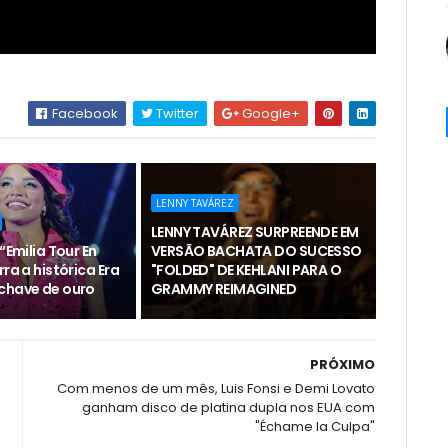
Facebook
Twitter
Google+
LENNY TAVÁREZ
LENNY TAVÁREZ SURPREENDE EM
“Emilia Tour En
VERSÃO BACHATA DO SUCESSO
rra a histórica Era
"FOLDED" DE KEHLANI PARA O
chave de ouro
GRAMMY REIMAGINED
PRÓXIMO
Com menos de um mês, Luis Fonsi e Demi Lovato
ganham disco de platina dupla nos EUA com
"Échame la Culpa"