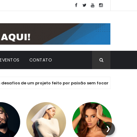
EVENTOS
CONTATO
 de um projeto feito por paixão sem focar em lucros
E
❯