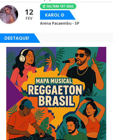
⏰ FALTAM 187 DIAS
12
KAROL G
FEV
Arena Pacaembu - SP
DESTAQUE!