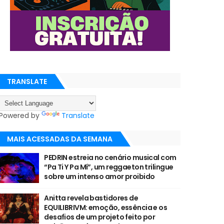
TRANSLATE
Powered by
Translate
MAIS ACESSADAS DA SEMANA
PEDRIN estreia no cenário musical com
“Pa Ti Y Pa Mí”, um reggaeton trilingue
sobre um intenso amor proibido
Anitta revela bastidores de
EQUILIBRIVM: emoção, essência e os
desafios de um projeto feito por