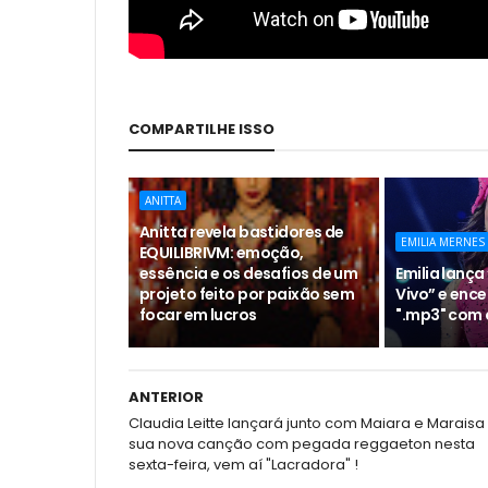
COMPARTILHE ISSO
ANITTA
Anitta revela bastidores de
EMILIA MERNES
EQUILIBRIVM: emoção,
essência e os desafios de um
Emilia lança 
projeto feito por paixão sem
Vivo” e ence
focar em lucros
".mp3" com 
ANTERIOR
Claudia Leitte lançará junto com Maiara e Maraisa
sua nova canção com pegada reggaeton nesta
sexta-feira, vem aí "Lacradora" !