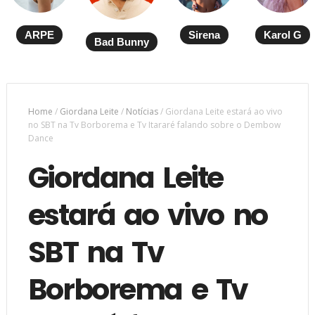
ARPE
Sirena
Karol G
Bad Bunny
Home
/
Giordana Leite
/
Notícias
/
Giordana Leite estará ao vivo
no SBT na Tv Borborema e Tv Itararé falando sobre o Dembow
Dance
Giordana Leite
estará ao vivo no
SBT na Tv
Borborema e Tv