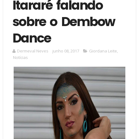
Itararé falando
sobre o Dembow
Dance
Dermeval Neves
junho 08, 2017
Giordana Leite
,
Notícias