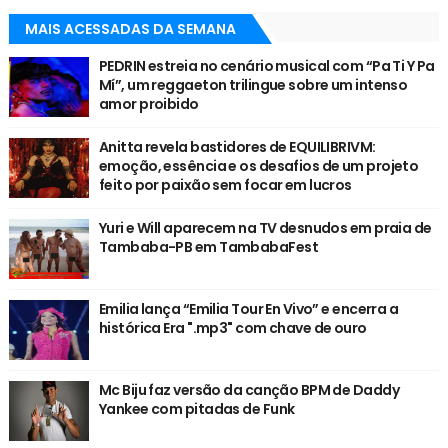
MAIS ACESSADAS DA SEMANA
PEDRIN estreia no cenário musical com “Pa Ti Y Pa
Mí”, um reggaeton trilingue sobre um intenso
amor proibido
Anitta revela bastidores de EQUILIBRIVM:
emoção, essência e os desafios de um projeto
feito por paixão sem focar em lucros
Yuri e Will aparecem na TV desnudos em praia de
Tambaba-PB em TambabaFest
Emilia lança “Emilia Tour En Vivo” e encerra a
histórica Era ".mp3" com chave de ouro
Mc Biju faz versão da canção BPM de Daddy
Yankee com pitadas de Funk