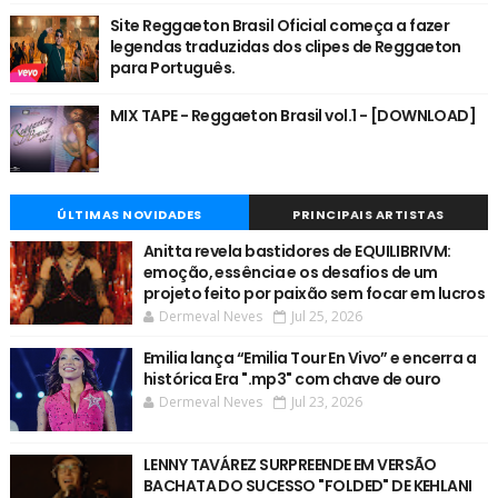
Site Reggaeton Brasil Oficial começa a fazer
legendas traduzidas dos clipes de Reggaeton
para Português.
MIX TAPE - Reggaeton Brasil vol.1 - [DOWNLOAD]
ÚLTIMAS NOVIDADES
PRINCIPAIS ARTISTAS
Anitta revela bastidores de EQUILIBRIVM:
emoção, essência e os desafios de um
projeto feito por paixão sem focar em lucros
Dermeval Neves
Jul 25, 2026
Emilia lança “Emilia Tour En Vivo” e encerra a
histórica Era ".mp3" com chave de ouro
Dermeval Neves
Jul 23, 2026
LENNY TAVÁREZ SURPREENDE EM VERSÃO
BACHATA DO SUCESSO "FOLDED" DE KEHLANI