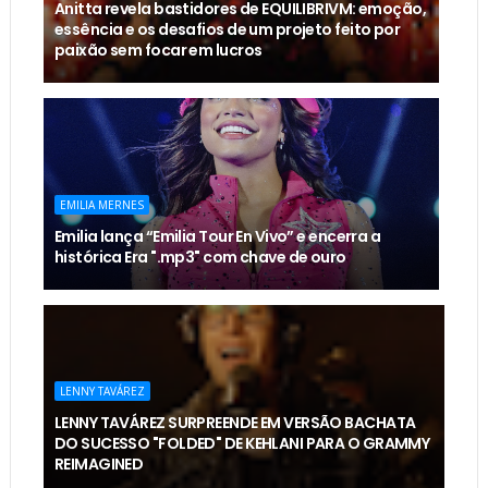
Anitta revela bastidores de EQUILIBRIVM: emoção,
essência e os desafios de um projeto feito por
paixão sem focar em lucros
EMILIA MERNES
Emilia lança “Emilia Tour En Vivo” e encerra a
histórica Era ".mp3" com chave de ouro
LENNY TAVÁREZ
LENNY TAVÁREZ SURPREENDE EM VERSÃO BACHATA
DO SUCESSO "FOLDED" DE KEHLANI PARA O GRAMMY
REIMAGINED