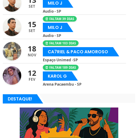
MILO J
SET
Audio - SP
⏰ FALTAM 39 DIAS
15
MILO J
SET
Audio - SP
⏰ FALTAM 103 DIAS
18
CA7RIEL & PACO AMOROSO
NOV
Espaço Unimed -SP
⏰ FALTAM 189 DIAS
12
KAROL G
FEV
Arena Pacaembu - SP
DESTAQUE!