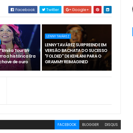
Facebook
Twitter
Google+
LENNY TAVÁREZ
LENNY TAVÁREZ SURPREENDE EM
“Emilia Tour En
VERSÃO BACHATA DO SUCESSO
rra a histórica Era
"FOLDED" DE KEHLANI PARA O
chave de ouro
GRAMMY REIMAGINED
FACEBOOK
BLOGGER
DISQUS