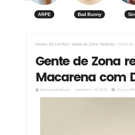
ARPE
Bad Bunny
Sir
Home
/
De Los Rios
/
Gente de Zona
/
Notícias
/
Gente de 
Gente de Zona r
Macarena com De
Dermeval Neves
setembro 16, 2016
De Los Ri