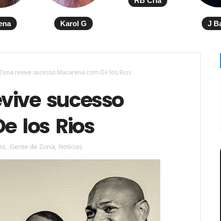
RB Cria
ena
Karol G
J B
Zona revive sucesso Macarena com De los Rios
evive sucesso
 los Rios
os
,
Gente de Zona
,
Notícias