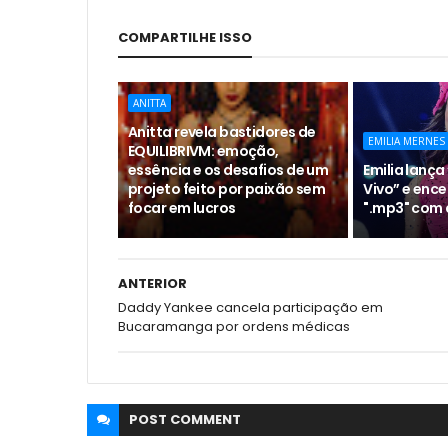
COMPARTILHE ISSO
ANITTA
Anitta revela bastidores de
EMILIA MERNES
EQUILIBRIVM: emoção,
essência e os desafios de um
Emilia lança 
projeto feito por paixão sem
Vivo” e ence
focar em lucros
".mp3" com 
ANTERIOR
Daddy Yankee cancela participação em
Bucaramanga por ordens médicas
POST
COMMENT