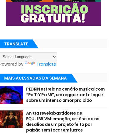
TRANSLATE
Powered by
Translate
MAIS ACESSADAS DA SEMANA
PEDRIN estreia no cenário musical com
“Pa Ti Y Pa Mí”, um reggaeton trilingue
sobre um intenso amor proibido
Anitta revela bastidores de
EQUILIBRIVM: emoção, essência e os
desafios de um projeto feito por
paixão sem focar em lucros