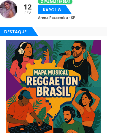
⏰ FALTAM 189 DIAS
12
KAROL G
FEV
Arena Pacaembu - SP
DESTAQUE!