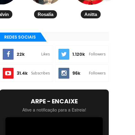
alvin
Rosalía
Anitta
REDES SOCIAIS
22k
1.120k
Likes
Followers
31.4k
96k
Subscribes
Followers
ARPE - ENCAIXE
Ative a notificação para a Estreia!