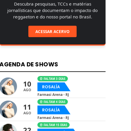
Descubra pesquisas, TCCs e matérias
jornalísticas que documentam o impacto do
reggaeton e do nosso portal no Brasil.
ACESSAR ACERVO
AGENDA DE SHOWS
⏰ FALTAM 3 DIAS
10
ROSALÍA
AGO
Farmasi Arena - RJ
⏰ FALTAM 4 DIAS
11
ROSALÍA
AGO
Farmasi Arena - RJ
⏰ FALTAM 15 DIAS
22