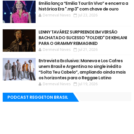
Emilia lança “Emilia Tour En Vivo” e encerra a
histórica Era ".mp3" com chave de ouro
Dermeval Neves
Jul 23, 2026
LENNY TAVÁREZ SURPREENDE EM VERSÃO
BACHATA DO SUCESSO "FOLDED" DE KEHLANI
PARA O GRAMMY REIMAGINED
Dermeval Neves
Jul 21, 2026
Entrevista Exclusiva: Maneva e Los Cafres
unem Brasil e Argentina no single inédito
“Solta Teu Cabelo”, ampliando ainda mais
os horizontes para o Reggae Latino
Dermeval Neves
Jul 19, 2026
PODCAST REGGETON BRASIL