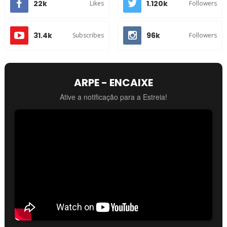
22k
1.120k
Likes
Followers
31.4k
96k
Subscribes
Followers
ARPE - ENCAIXE
Ative a notificação para a Estreia!