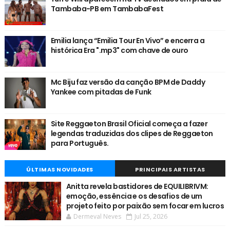
Tambaba-PB em TambabaFest
Emilia lança “Emilia Tour En Vivo” e encerra a
histórica Era ".mp3" com chave de ouro
Mc Biju faz versão da canção BPM de Daddy
Yankee com pitadas de Funk
Site Reggaeton Brasil Oficial começa a fazer
legendas traduzidas dos clipes de Reggaeton
para Português.
ÚLTIMAS NOVIDADES
PRINCIPAIS ARTISTAS
Anitta revela bastidores de EQUILIBRIVM:
emoção, essência e os desafios de um
projeto feito por paixão sem focar em lucros
Dermeval Neves
Jul 25, 2026