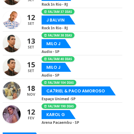
Rock In Rio - RJ
⏰ FALTAM 37 DIAS
12
J BALVIN
SET
Rock In Rio - RJ
⏰ FALTAM 38 DIAS
13
MILO J
SET
Audio - SP
⏰ FALTAM 40 DIAS
15
MILO J
SET
Audio - SP
⏰ FALTAM 104 DIAS
18
CA7RIEL & PACO AMOROSO
NOV
Espaço Unimed -SP
⏰ FALTAM 190 DIAS
12
KAROL G
FEV
Arena Pacaembu - SP