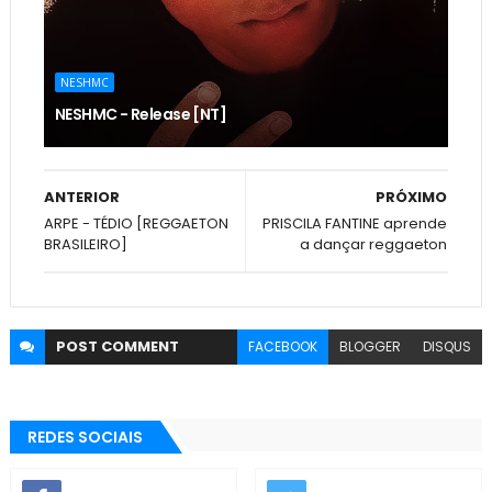
NESHMC
NESHMC - Release [NT]
ANTERIOR
PRÓXIMO
ARPE - TÉDIO [REGGAETON
PRISCILA FANTINE aprende
BRASILEIRO]
a dançar reggaeton
POST
COMMENT
FACEBOOK
BLOGGER
DISQUS
REDES SOCIAIS