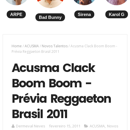
ARPE
Sirena
Karol G
Bad Bunny
Home
/
ACUSMA
/
Novos Talentos
/
Acusma Clack Boom Boom -
Prévia Reggaeton Brasil 2011
Acusma Clack
Boom Boom -
Prévia Reggaeton
Brasil 2011
Dermeval Neves
fevereiro 15, 2011
ACUSMA
,
Novos