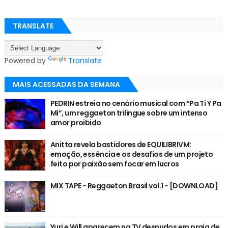
TRANSLATE
Powered by
Translate
MAIS ACESSADAS DA SEMANA
PEDRIN estreia no cenário musical com “Pa Ti Y Pa
Mí”, um reggaeton trilingue sobre um intenso
amor proibido
Anitta revela bastidores de EQUILIBRIVM:
emoção, essência e os desafios de um projeto
feito por paixão sem focar em lucros
MIX TAPE - Reggaeton Brasil vol.1 - [DOWNLOAD]
Yuri e Will aparecem na TV desnudos em praia de