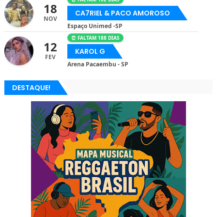
18
CA7RIEL & PACO AMOROSO
NOV
Espaço Unimed -SP
⏰ FALTAM 188 DIAS
12
KAROL G
FEV
Arena Pacaembu - SP
DESTAQUE!