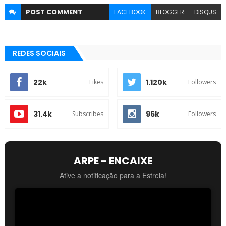
POST
COMMENT
FACEBOOK
BLOGGER
DISQUS
REDES SOCIAIS
22k
1.120k
Likes
Followers
31.4k
96k
Subscribes
Followers
ARPE - ENCAIXE
Ative a notificação para a Estreia!