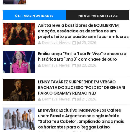
ÚLTIMAS NOVIDADES
PRINCIPAIS ARTISTAS
Anitta revela bastidores de EQUILIBRIVM:
emoção, essência e os desafios de um
projeto feito por paixão sem focar em lucros
Dermeval Neves
Jul 25, 2026
Emilia lança “Emilia Tour En Vivo” e encerra a
histórica Era ".mp3" com chave de ouro
Dermeval Neves
Jul 23, 2026
LENNY TAVÁREZ SURPREENDE EM VERSÃO
BACHATA DO SUCESSO "FOLDED" DE KEHLANI
PARA O GRAMMY REIMAGINED
Dermeval Neves
Jul 21, 2026
Entrevista Exclusiva: Maneva e Los Cafres
unem Brasil e Argentina no single inédito
“Solta Teu Cabelo”, ampliando ainda mais
os horizontes para o Reggae Latino