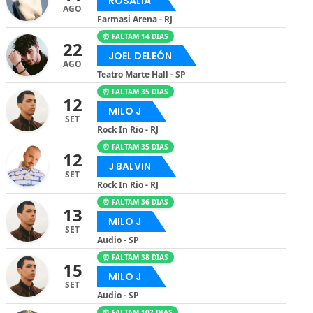
ROSALÍA
AGO
Farmasi Arena - RJ
⏰ FALTAM 14 DIAS
22
JOEL DELEÓN
AGO
Teatro Marte Hall - SP
⏰ FALTAM 35 DIAS
12
MILO J
SET
Rock In Rio - RJ
⏰ FALTAM 35 DIAS
12
J BALVIN
SET
Rock In Rio - RJ
⏰ FALTAM 36 DIAS
13
MILO J
SET
Audio - SP
⏰ FALTAM 38 DIAS
15
MILO J
SET
Audio - SP
⏰ FALTAM 102 DIAS