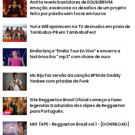
Anitta revela bastidores de EQUILIBRIVM:
emoção, essência e os desafios de um projeto
feito por paixão sem focar em lucros
Yuri e Will aparecem na TV desnudos em praia de
Tambaba-PB em TambabaFest
Emilia lança “Emilia Tour En Vivo” e encerra a
histórica Era ".mp3" com chave de ouro
Mc Biju faz versão da canção BPM de Daddy
Yankee com pitadas de Funk
Site Reggaeton Brasil Oficial começa a fazer
legendas traduzidas dos clipes de Reggaeton
para Português.
MIX TAPE - Reggaeton Brasil vol.1 - [DOWNLOAD]