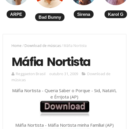
ARPE
Sirena
Karol G
Bad Bunny
Home
/
Download de músicas
/
Máfia Nortista
Máfia Nortista
Reggaeton Brasil
outubro 31, 2009
Download de
músicas
Máfia Nortista - Queria Saber o Porque - Sid, NataVL
e ÉrriJota (AP)
Máfia Nortista - Máfia Nortista minha Família! (AP)