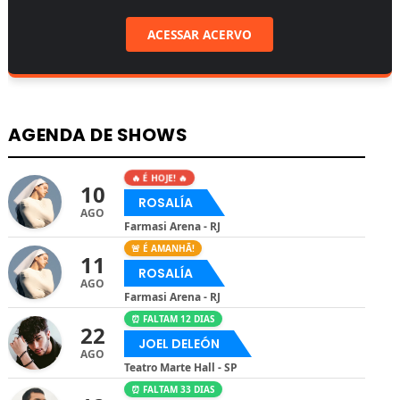
ACESSAR ACERVO
AGENDA DE SHOWS
🔥 É HOJE! 🔥
10
ROSALÍA
AGO
Farmasi Arena - RJ
🚨 É AMANHÃ!
11
ROSALÍA
AGO
Farmasi Arena - RJ
⏰ FALTAM 12 DIAS
22
JOEL DELEÓN
AGO
Teatro Marte Hall - SP
⏰ FALTAM 33 DIAS