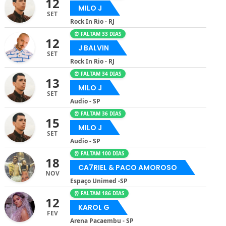
12
MILO J
SET
Rock In Rio - RJ
⏰ FALTAM 33 DIAS
12
J BALVIN
SET
Rock In Rio - RJ
⏰ FALTAM 34 DIAS
13
MILO J
SET
Audio - SP
⏰ FALTAM 36 DIAS
15
MILO J
SET
Audio - SP
⏰ FALTAM 100 DIAS
18
CA7RIEL & PACO AMOROSO
NOV
Espaço Unimed -SP
⏰ FALTAM 186 DIAS
12
KAROL G
FEV
Arena Pacaembu - SP