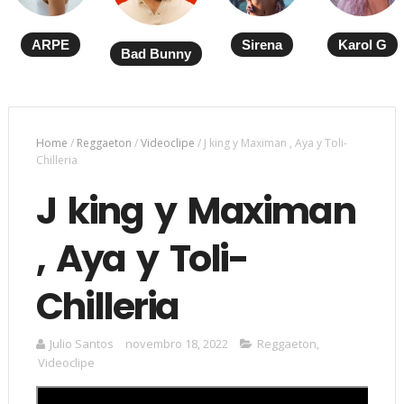
ARPE
Sirena
Karol G
Bad Bunny
Home
/
Reggaeton
/
Videoclipe
/
J king y Maximan , Aya y Toli-
Chilleria
J king y Maximan
, Aya y Toli-
Chilleria
Julio Santos
novembro 18, 2022
Reggaeton
,
Videoclipe