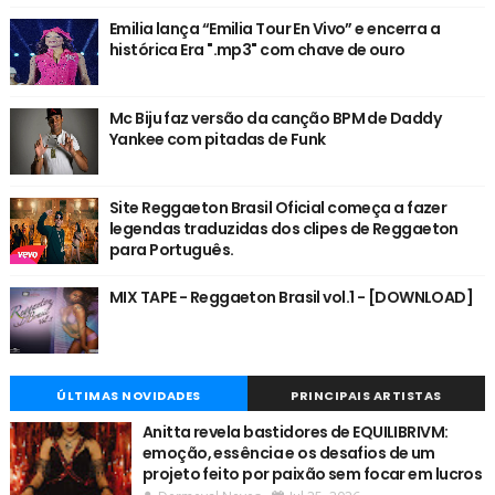
Emilia lança “Emilia Tour En Vivo” e encerra a
histórica Era ".mp3" com chave de ouro
Mc Biju faz versão da canção BPM de Daddy
Yankee com pitadas de Funk
Site Reggaeton Brasil Oficial começa a fazer
legendas traduzidas dos clipes de Reggaeton
para Português.
MIX TAPE - Reggaeton Brasil vol.1 - [DOWNLOAD]
ÚLTIMAS NOVIDADES
PRINCIPAIS ARTISTAS
Anitta revela bastidores de EQUILIBRIVM:
emoção, essência e os desafios de um
projeto feito por paixão sem focar em lucros