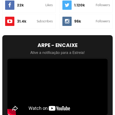
22k
1.120k
Likes
Followers
31.4k
96k
Subscribes
Followers
ARPE - ENCAIXE
Ative a notificação para a Estreia!