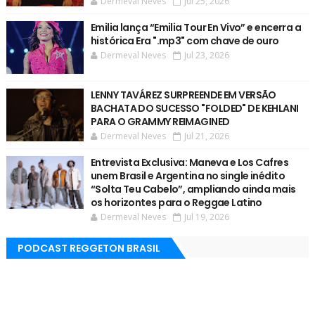
Dermeval Neves
Jul 25, 2026
Emilia lança “Emilia Tour En Vivo” e encerra a
histórica Era ".mp3" com chave de ouro
Dermeval Neves
Jul 23, 2026
LENNY TAVÁREZ SURPREENDE EM VERSÃO
BACHATA DO SUCESSO "FOLDED" DE KEHLANI
PARA O GRAMMY REIMAGINED
Dermeval Neves
Jul 21, 2026
Entrevista Exclusiva: Maneva e Los Cafres
unem Brasil e Argentina no single inédito
“Solta Teu Cabelo”, ampliando ainda mais
os horizontes para o Reggae Latino
Dermeval Neves
Jul 19, 2026
PODCAST REGGETON BRASIL