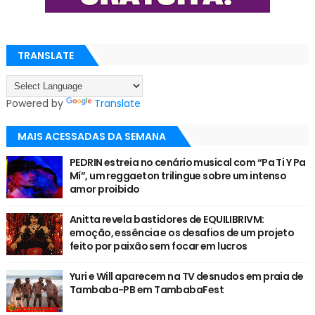
TRANSLATE
Powered by
Translate
MAIS ACESSADAS DA SEMANA
PEDRIN estreia no cenário musical com “Pa Ti Y Pa
Mí”, um reggaeton trilingue sobre um intenso
amor proibido
Anitta revela bastidores de EQUILIBRIVM:
emoção, essência e os desafios de um projeto
feito por paixão sem focar em lucros
Yuri e Will aparecem na TV desnudos em praia de
Tambaba-PB em TambabaFest