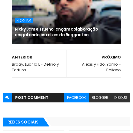
NICKY JAM
Nicky Jam e Trueno lançam colaboração
resgatando as raízes do Reggaeton
ANTERIOR
PRÓXIMO
Braay, Luar la L - Delirio y
Alexis y Fido, Yomo -
Tortura
Bellaco
POST
COMMENT
FACEBOOK
BLOGGER
DISQUS
REDES SOCIAIS