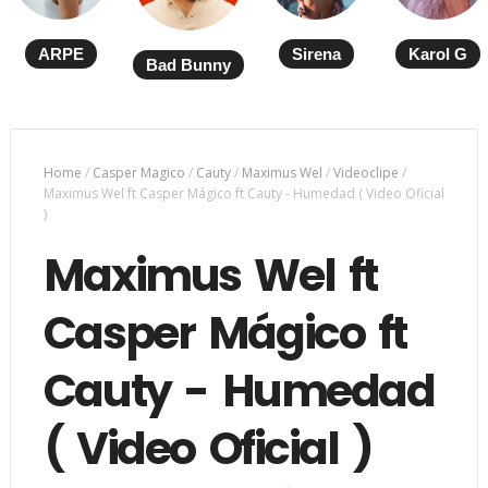
ARPE
Sirena
Karol G
Bad Bunny
Home
/
Casper Magico
/
Cauty
/
Maximus Wel
/
Videoclipe
/
Maximus Wel ft Casper Mágico ft Cauty - Humedad ( Video Oficial
)
Maximus Wel ft
Casper Mágico ft
Cauty - Humedad
( Video Oficial )