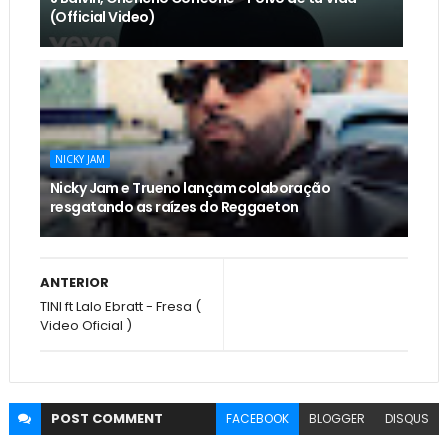
(Official Video)
NICKY JAM
Nicky Jam e Trueno lançam colaboração
resgatando as raízes do Reggaeton
ANTERIOR
TINI ft Lalo Ebratt - Fresa (
Video Oficial )
POST
COMMENT
FACEBOOK
BLOGGER
DISQUS