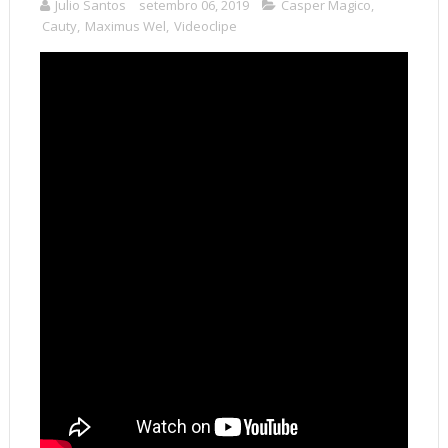
Julio Santos
setembro 06, 2019
Casper Magico
,
Cauty
,
Maximus Wel
,
Videoclipe