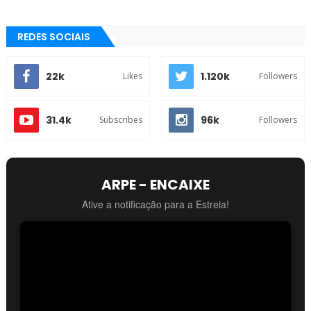
REDES SOCIAIS
22k
1.120k
Likes
Followers
31.4k
96k
Subscribes
Followers
ARPE - ENCAIXE
Ative a notificação para a Estreia!