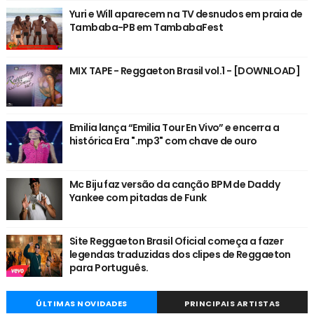
Yuri e Will aparecem na TV desnudos em praia de
Tambaba-PB em TambabaFest
MIX TAPE - Reggaeton Brasil vol.1 - [DOWNLOAD]
Emilia lança “Emilia Tour En Vivo” e encerra a
histórica Era ".mp3" com chave de ouro
Mc Biju faz versão da canção BPM de Daddy
Yankee com pitadas de Funk
Site Reggaeton Brasil Oficial começa a fazer
legendas traduzidas dos clipes de Reggaeton
para Português.
ÚLTIMAS NOVIDADES
PRINCIPAIS ARTISTAS