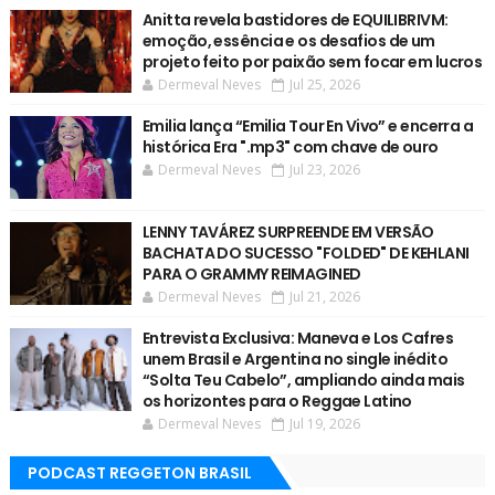
Anitta revela bastidores de EQUILIBRIVM:
emoção, essência e os desafios de um
projeto feito por paixão sem focar em lucros
Dermeval Neves
Jul 25, 2026
Emilia lança “Emilia Tour En Vivo” e encerra a
histórica Era ".mp3" com chave de ouro
Dermeval Neves
Jul 23, 2026
LENNY TAVÁREZ SURPREENDE EM VERSÃO
BACHATA DO SUCESSO "FOLDED" DE KEHLANI
PARA O GRAMMY REIMAGINED
Dermeval Neves
Jul 21, 2026
Entrevista Exclusiva: Maneva e Los Cafres
unem Brasil e Argentina no single inédito
“Solta Teu Cabelo”, ampliando ainda mais
os horizontes para o Reggae Latino
Dermeval Neves
Jul 19, 2026
PODCAST REGGETON BRASIL