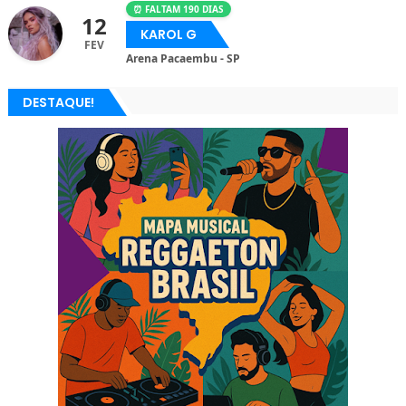
⏰ FALTAM 190 DIAS
12
KAROL G
FEV
Arena Pacaembu - SP
DESTAQUE!