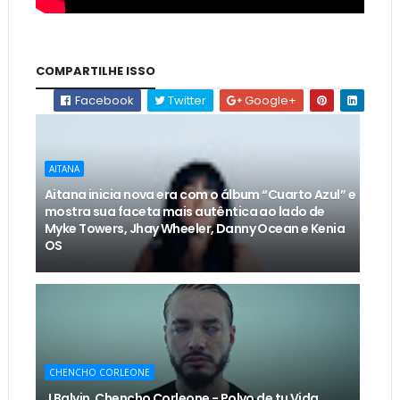
COMPARTILHE ISSO
Facebook
Twitter
Google+
AITANA
Aitana inicia nova era com o álbum “Cuarto Azul” e
mostra sua faceta mais autêntica ao lado de
Myke Towers, Jhay Wheeler, Danny Ocean e Kenia
OS
CHENCHO CORLEONE
J Balvin, Chencho Corleone - Polvo de tu Vida