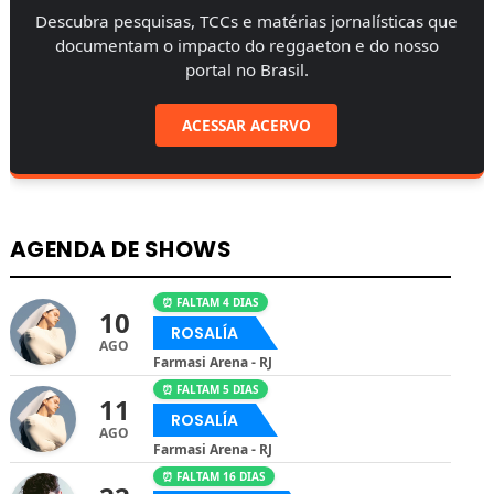
Descubra pesquisas, TCCs e matérias jornalísticas que
documentam o impacto do reggaeton e do nosso
portal no Brasil.
ACESSAR ACERVO
AGENDA DE SHOWS
⏰ FALTAM 4 DIAS
10
ROSALÍA
AGO
Farmasi Arena - RJ
⏰ FALTAM 5 DIAS
11
ROSALÍA
AGO
Farmasi Arena - RJ
⏰ FALTAM 16 DIAS