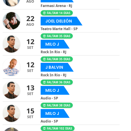
AGO
Farmasi Arena - RJ
⏰ FALTAM 14 DIAS
22
JOEL DELEÓN
AGO
Teatro Marte Hall - SP
⏰ FALTAM 35 DIAS
12
MILO J
SET
Rock In Rio - RJ
⏰ FALTAM 35 DIAS
12
J BALVIN
SET
Rock In Rio - RJ
⏰ FALTAM 36 DIAS
13
MILO J
SET
Audio - SP
⏰ FALTAM 38 DIAS
15
MILO J
SET
Audio - SP
⏰ FALTAM 102 DIAS