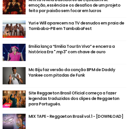
emoção, essência e os desafios de um projeto
feito por paixão sem focar em lucros
Yuri e Will aparecem na TV desnudos em praia de
Tambaba-PB em TambabaFest
Emilia lança “Emilia Tour En Vivo” e encerra a
histórica Era ".mp3" com chave de ouro
Mc Biju faz versão da canção BPM de Daddy
Yankee com pitadas de Funk
Site Reggaeton Brasil Oficial começa a fazer
legendas traduzidas dos clipes de Reggaeton
para Português.
MIX TAPE - Reggaeton Brasil vol.1 - [DOWNLOAD]