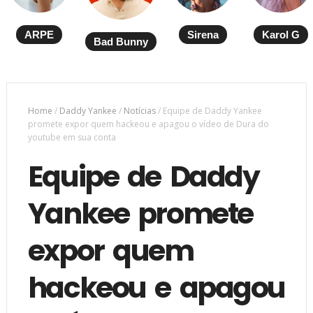
ARPE
Sirena
Karol G
Bad Bunny
Home
/
Daddy Yankee
/
Notícias
/
Equipe de Daddy Yankee
promete expor quem hackeou e apagou o vídeo de Dura do
youtube em sua conta
Equipe de Daddy
Yankee promete
expor quem
hackeou e apagou