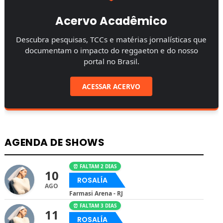
Acervo Acadêmico
Descubra pesquisas, TCCs e matérias jornalísticas que
documentam o impacto do reggaeton e do nosso
portal no Brasil.
ACESSAR ACERVO
AGENDA DE SHOWS
⏰ FALTAM 2 DIAS
10
ROSALÍA
AGO
Farmasi Arena - RJ
⏰ FALTAM 3 DIAS
11
ROSALÍA