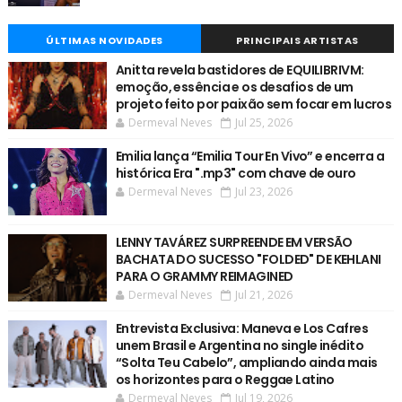
ÚLTIMAS NOVIDADES
PRINCIPAIS ARTISTAS
Anitta revela bastidores de EQUILIBRIVM:
emoção, essência e os desafios de um
projeto feito por paixão sem focar em lucros
Dermeval Neves
Jul 25, 2026
Emilia lança “Emilia Tour En Vivo” e encerra a
histórica Era ".mp3" com chave de ouro
Dermeval Neves
Jul 23, 2026
LENNY TAVÁREZ SURPREENDE EM VERSÃO
BACHATA DO SUCESSO "FOLDED" DE KEHLANI
PARA O GRAMMY REIMAGINED
Dermeval Neves
Jul 21, 2026
Entrevista Exclusiva: Maneva e Los Cafres
unem Brasil e Argentina no single inédito
“Solta Teu Cabelo”, ampliando ainda mais
os horizontes para o Reggae Latino
Dermeval Neves
Jul 19, 2026