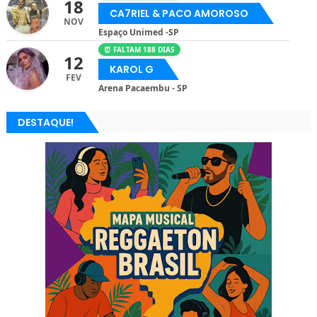
18
CA7RIEL & PACO AMOROSO
NOV
Espaço Unimed -SP
⏰ FALTAM 188 DIAS
12
KAROL G
FEV
Arena Pacaembu - SP
DESTAQUE!